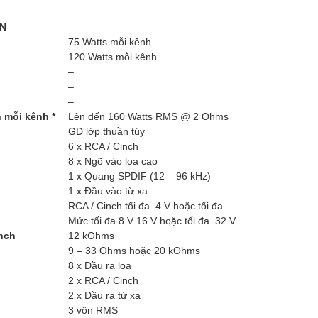
 N
75 Watts mỗi kênh
120 Watts mỗi kênh
–
–
–
n mỗi kênh *
Lên đến 160 Watts RMS @ 2 Ohms
GD lớp thuần túy
6 x RCA / Cinch
8 x Ngõ vào loa cao
1 x Quang SPDIF (12 – 96 kHz)
1 x Đầu vào từ xa
RCA / Cinch tối đa. 4 V hoặc tối đa.
Mức tối đa 8 V 16 V hoặc tối đa. 32 V
nch
12 kOhms
9 – 33 Ohms hoặc 20 kOhms
8 x Đầu ra loa
2 x RCA / Cinch
2 x Đầu ra từ xa
3 vôn RMS