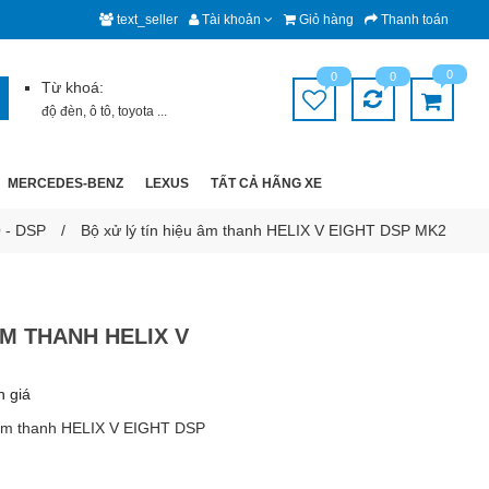
text_seller
Tài khoản
Giỏ hàng
Thanh toán
0
0
0
Từ khoá:
độ đèn
,
ô tô
,
toyota
...
MERCEDES-BENZ
LEXUS
TẤT CẢ HÃNG XE
 - DSP
Bộ xử lý tín hiệu âm thanh HELIX V EIGHT DSP MK2
ÂM THANH HELIX V
h giá
u âm thanh HELIX V EIGHT DSP