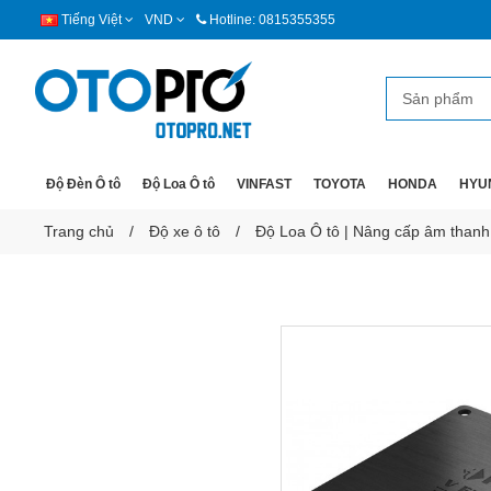
Tiếng Việt
VND
Hotline: 0815355355
Độ Đèn Ô tô
Độ Loa Ô tô
VINFAST
TOYOTA
HONDA
HYU
Trang chủ
Độ xe ô tô
Độ Loa Ô tô | Nâng cấp âm thanh x