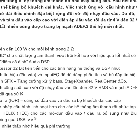
ợc trang bị hệ thống âm thanh do nhà máy cung cấp. Hầu hết c
thế bằng bộ khuếch đại khác. Việc thích ứng với cấu hình như 
ó dải điều chỉnh đặc biệt rộng đối với độ nhạy đầu vào. Do đ
và tám đầu vào cấp cao với điện áp đầu vào tối đa từ 4 V đến 32 
tất nhiên cũng được trang bị mạch ADEP.3 thế hệ mới nhất.
ên đến 160 W cho mỗi kênh trong 2 Ω
D" cho chất lượng âm thanh vượt trội kết hợp với hiệu quả tốt nhất có
"điểm cố định" Audio DSP
ssor 32 Bit tiên tiến cho các tính năng hệ thống và DSP như:
h tín hiệu đầu vào) và InputEQ để dễ dàng phân tích và bù đắp tín hiệ
h SFX – Tăng cường xử lý bass, StageXpander, RealCenter &Co.
nh công suất cao với độ nhạy đầu vào lên đến 32 V RMS và mạch ADEP
đã qua xử lý
u ra (IOR) – cùng số đầu vào và đầu ra bộ khuếch đại cao cấp
o phép cấu hình linh hoạt hơn cho các hệ thống âm thanh rất phức tạp
HELIX (HEC) cho các mô-đun đầu vào / đầu ra bổ sung như Bluet
®
ing qua USB, v.v.
n nhiệt thấp nhờ hiệu quả phi thường