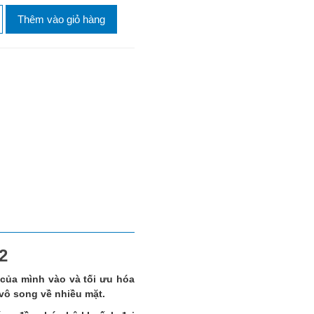
Thêm vào giỏ hàng
2
của mình vào và tối ưu hóa
vô song về nhiều mặt.