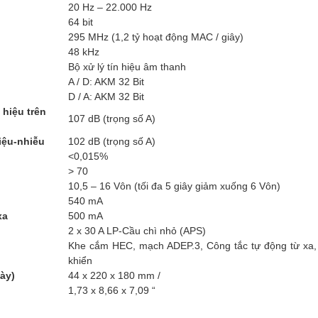
20 Hz – 22.000 Hz
64 bit
295 MHz (1,2 tỷ hoạt động MAC / giây)
48 kHz
Bộ xử lý tín hiệu âm thanh
A / D: AKM 32 Bit
D / A: AKM 32 Bit
 hiệu trên
107 dB (trọng số A)
hiệu-nhiễu
102 dB (trọng số A)
<0,015%
> 70
10,5 – 16 Vôn (tối đa 5 giây giảm xuống 6 Vôn)
540 mA
xa
500 mA
2 x 30 A LP-Cầu chì nhỏ (APS)
Khe cắm HEC, mạch ADEP.3, Công tắc tự động từ xa, B
khiển
ày)
44 x 220 x 180 mm /
1,73 x 8,66 x 7,09 “