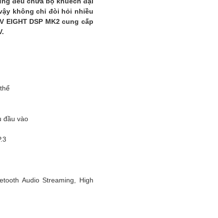
húng đều chứa bộ khuếch đại
vậy không chỉ đòi hỏi nhiều
ó, V EIGHT DSP MK2 cung cấp
V.
 thể
u đầu vào
.3
ooth Audio Streaming, High