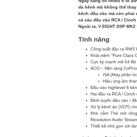
Ngày càng có nhiều ô tô đư
đa kênh mà không thể thay 
kênh đầu vào mà còn phải c
cả sáu đầu vào RCA / Cinch 
Ngoài ra, V EIGHT DSP MK2 
Tính năng
Công suất đầu ra RMS l
Khái niệm "Pure Class G
Cực kỳ mạnh mẽ 64 Bit 
ACO – Nền tảng CoProce
ISA (Máy phân tíc
Hiệu ứng âm than
Đầu vào highlevel 8 kê
Hai đầu ra RCA / Cinch 
Định tuyến đầu vào / đầ
Xử lý kênh ảo (VCP) ch
Khe cắm Thẻ mở rộng 
Resolution Audio Stream
Thiết kế nhỏ gọn với tả