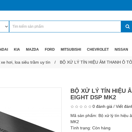
NDAI
KIA
MAZDA
FORD
MITSUBISHI
CHEVROLET
NISSAN
e hơi, loa siêu trầm uy tín
BỘ XỬ LÝ TÍN HIỆU ÂM THANH Ô TÔ
BỘ XỬ LÝ TÍN HIỆU 
EIGHT DSP MK2
0 đánh giá
/
Viết đán
Mã sản phẩm:
Bộ xử lý tín hiệ
MK2
Tình trạng:
Còn hàng