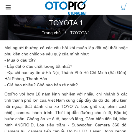
TOYOTA 1
Trang chủ
TOYOTA 1
Mọi người thường có các câu hỏi khi muốn lắp đặt nội thất hoặc
phụ kiện cho chiếc xe yêu quý của mình như:
- Mua ở đâu tốt?
- Lắp đặt ở đâu chất lượng tốt nhất?
- Địa chỉ nào uy tín ở Hà Nội, Thành Phố Hồ Chí Minh (Sài Gòn),
Hải Phòng, Thanh Hóa...
- Giá bao nhiêu? Chỗ nào bán rẻ nhất?
OtoPro với hơn 10 năm kinh nghiệm với nhiều chi nhánh ở các
tỉnh thành phố lớn của Việt Nam cung cấp đầy đủ đồ độ, phụ kiện
nội ngoại thất dành cho xe TOYOTA: bọc ghế da, phim cách
nhiệt, camera hành trình, Thiết bị dẫn đường cho ô tô, Bậc bệ
bước chân, Chống ồn xe ô tô, bọc vô lăng, Cảm biến tiến lùi, Màn
hình ANDROID, Loa siêu trầm - Subwoofer, Camera 360 độ,
Camera lùi, camera tiến cập lề, Độ bi LED, Laser, Bóng xenon,