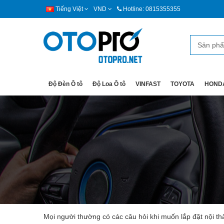
Tiếng Việt
VND
Hotline: 0815355355
Độ Đèn Ô tô
Độ Loa Ô tô
VINFAST
TOYOTA
HOND
Mọi người thường có các câu hỏi khi muốn lắp đặt nội th