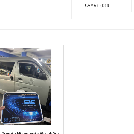
CAMRY (138)
 Toyota Hiace với siêu phẩm