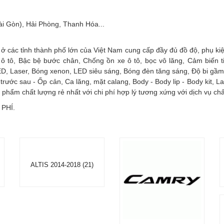
ài Gòn), Hải Phòng, Thanh Hóa...
 ở các tỉnh thành phố lớn của Việt Nam cung cấp đầy đủ đồ độ, phụ ki
 ô tô, Bậc bệ bước chân, Chống ồn xe ô tô, bọc vô lăng, Cảm biến 
ED, Laser, Bóng xenon, LED siêu sáng, Bóng đèn tăng sáng, Độ bi gầm,
trước sau - Ốp cản, Ca lăng, mặt calang, Body - Body lip - Body kit, L
phẩm chất lượng rẻ nhất với chi phí hợp lý tương xứng với dịch vụ chấ
 PHÍ.
ALTIS 2014-2018 (21)