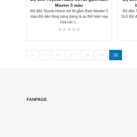
Master 3 màu
Độ đèn Toyota Hiace với Bi gầm Rain Master 3
Độ đèn T
màu Độ đèn tăng sáng đang là xu thế hiện nay
SLE Độ đè
của các c..
|<
<
26
27
28
29
30
FANPAGE