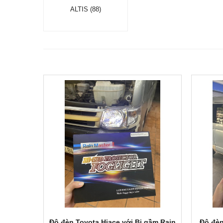
ALTIS (88)
Độ đèn Toyota Hiace với Bi gầm Rain
Độ đèn