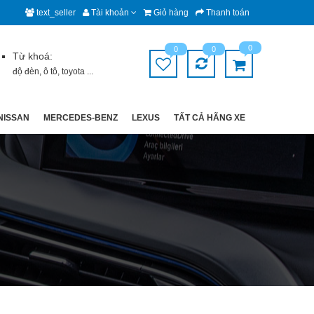
text_seller
Tài khoản
Giỏ hàng
Thanh toán
0
0
0
Từ khoá:
độ đèn
,
ô tô
,
toyota
...
NISSAN
MERCEDES-BENZ
LEXUS
TẤT CẢ HÃNG XE