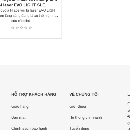
bi laser EVO LIGHT SLE
oyota Hiace với bi laser EVO LIGHT
n tăng sáng đang là xu thế hiện nay
của các chủ..
HỖ TRỢ KHÁCH HÀNG
VỀ CHÚNG TÔI
L
C
Giao hàng
Giới thiệu
S
Đ
Bảo mật
Hệ thống chi nhánh
đ
Chính sách bảo hành
Tuyển dụng
H