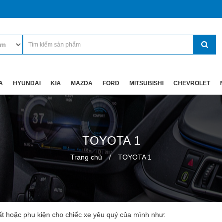
A
HYUNDAI
KIA
MAZDA
FORD
MITSUBISHI
CHEVROLET
TOYOTA 1
Trang chủ
TOYOTA 1
ất hoặc phụ kiện cho chiếc xe yêu quý của mình như: