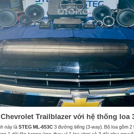
Chevrolet Trailblazer với hệ thống lo
nh này là
STEG ML-653C
3 đường tiếng (3-way). Bộ loa gồm 2 l