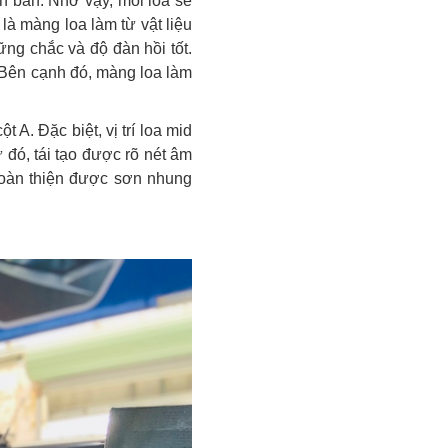
ên bản. Nhờ vậy, mỗi loa sẽ
à màng loa làm từ vật liệu
ững chắc và độ đàn hồi tốt.
 Bên cạnh đó, màng loa làm
 A. Đặc biệt, vị trí loa mid
 đó, tái tạo được rõ nét âm
hoàn thiện được sơn nhung