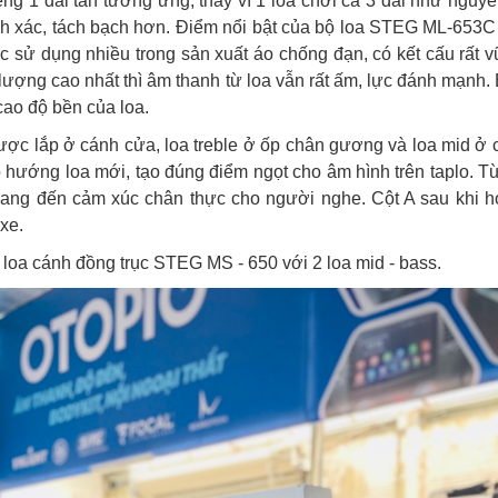
riêng 1 dải tần tương ứng, thay vì 1 loa chơi cả 3 dải như nguy
nh xác, tách bạch hơn. Điểm nổi bật của bộ loa STEG ML-653C l
ợc sử dụng nhiều trong sản xuất áo chống đạn, có kết cấu rất v
lượng cao nhất thì âm thanh từ loa vẫn rất ấm, lực đánh mạnh.
cao độ bền của loa.
 được lắp ở cánh cửa, loa treble ở ốp chân gương và loa mid ở cột
o hướng loa mới, tạo đúng điểm ngọt cho âm hình trên taplo. Từ
 mang đến cảm xúc chân thực cho người nghe. Cột A sau khi 
xe.
loa cánh đồng trục STEG MS - 650 với 2 loa mid - bass.