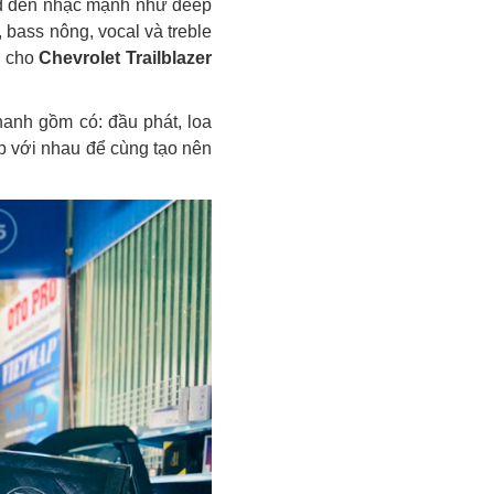
lad đến nhạc mạnh như deep
 bass nông, vocal và treble
a cho
Chevrolet Trailblazer
hanh gồm có: đầu phát, loa
ập với nhau để cùng tạo nên