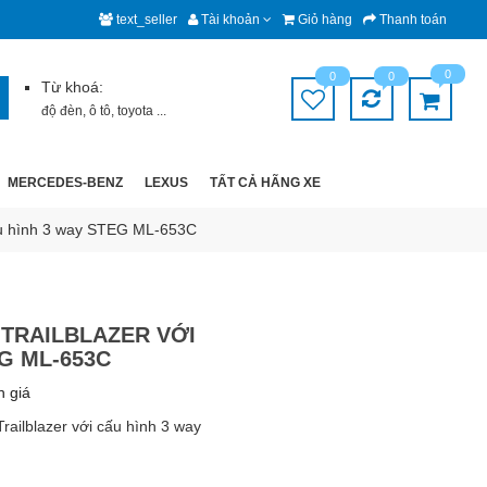
text_seller
Tài khoản
Giỏ hàng
Thanh toán
0
0
0
Từ khoá:
độ đèn
,
ô tô
,
toyota
...
MERCEDES-BENZ
LEXUS
TẤT CẢ HÃNG XE
cấu hình 3 way STEG ML-653C
TRAILBLAZER VỚI
G ML-653C
h giá
Trailblazer với cấu hình 3 way