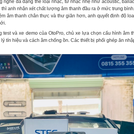
g nghe đa dạng thể loại nhạc, từ nhạc nhẹ như acoustic, bal
thì anh nhận xét chất lượng âm thanh đầu ra ở mức trung bình,
hiệm âm thanh chân thực và thư giãn hơn, anh quyết định độ lo
mới.
g test và xe demo của OtoPro, chủ xe lựa chọn cấu hình âm t
ử lý tín hiệu và cách âm chống ồn. Các thiết bị phối ghép ăn nh