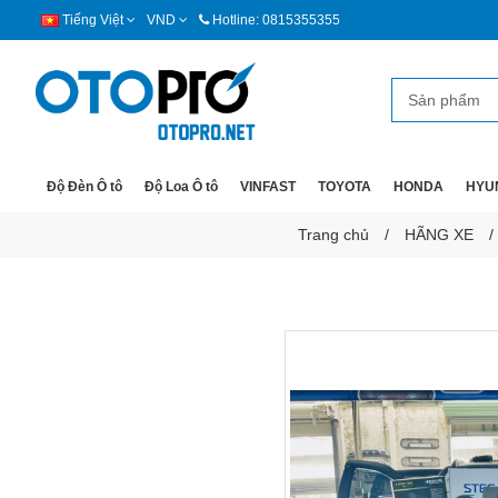
Tiếng Việt
VND
Hotline: 0815355355
Độ Đèn Ô tô
Độ Loa Ô tô
VINFAST
TOYOTA
HONDA
HYU
Trang chủ
HÃNG XE