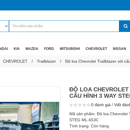
NDAI
KIA
MAZDA
FORD
MITSUBISHI
CHEVROLET
NISSAN
CHEVROLET
Trailblazer
Độ loa Chevrolet Trailblazer với 
ĐỘ LOA CHEVROLET 
CẤU HÌNH 3 WAY STE
0 đánh giá
/
Viết đán
Mã sản phẩm:
Độ loa Chevrolet 
STEG ML-653C
Tình trạng:
Còn hàng