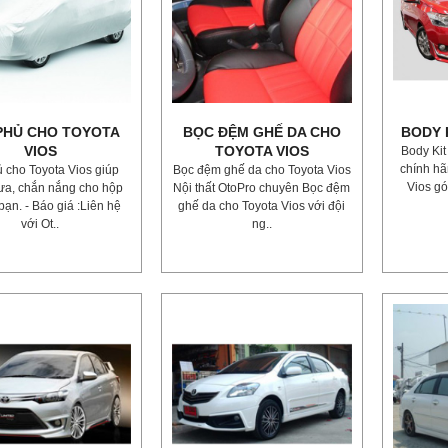
PHỦ CHO TOYOTA
BỌC ĐỆM GHẾ DA CHO
BODY 
VIOS
TOYOTA VIOS
Body Kit
chính hã
ủ cho Toyota Vios giúp
Bọc đệm ghế da cho Toyota Vios
Vios gó
ưa, chắn nắng cho hộp
Nội thất OtoPro chuyên Bọc đệm
bạn. - Báo giá :Liên hệ
ghế da cho Toyota Vios với đội
với Ot..
ng..