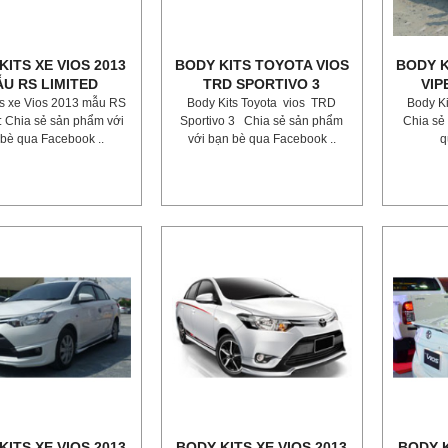
KITS XE VIOS 2013
BODY KITS TOYOTA VIOS
BODY K
U RS LIMITED
TRD SPORTIVO 3
VIP
ts xe Vios 2013 mẫu RS
Body Kits Toyota vios TRD
Body Ki
 : Chia sẻ sản phẩm với
Sportivo 3 Chia sẻ sản phẩm
Chia sẻ
bè qua Facebook ..
với bạn bè qua Facebook ..
q
KITS XE VIOS 2013
BODY KITS XE VIOS 2013
BODY K