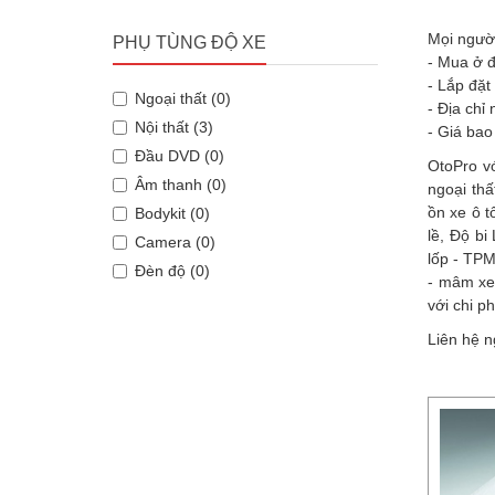
Mọi người
PHỤ TÙNG ĐỘ XE
- Mua ở đ
- Lắp đặt
Ngoại thất (0)
- Địa chỉ
Nội thất (3)
- Giá bao
Đầu DVD (0)
OtoPro v
Âm thanh (0)
ngoại thấ
ồn xe ô t
Bodykit (0)
lề, Độ b
Camera (0)
lốp - TPM
Đèn độ (0)
- mâm xe
với chi p
Liên hệ n