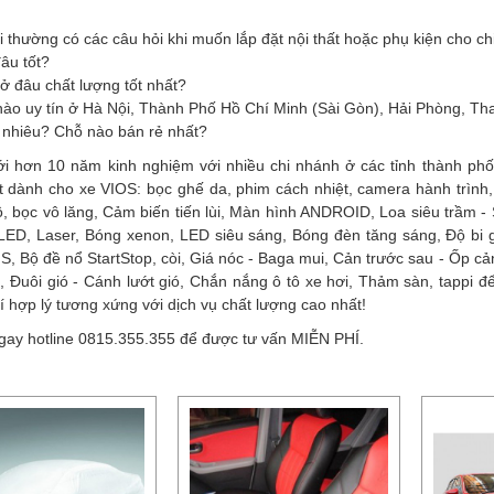
 thường có các câu hỏi khi muốn lắp đặt nội thất hoặc phụ kiện cho c
âu tốt?
 ở đâu chất lượng tốt nhất?
 nào uy tín ở Hà Nội, Thành Phố Hồ Chí Minh (Sài Gòn), Hải Phòng, Th
 nhiêu? Chỗ nào bán rẻ nhất?
ới hơn 10 năm kinh nghiệm với nhiều chi nhánh ở các tỉnh thành phố
t dành cho xe VIOS: bọc ghế da, phim cách nhiệt, camera hành trình
ô, bọc vô lăng, Cảm biến tiến lùi, Màn hình ANDROID, Loa siêu trầm 
i LED, Laser, Bóng xenon, LED siêu sáng, Bóng đèn tăng sáng, Độ bi
S, Bộ đề nổ StartStop, còi, Giá nóc - Baga mui, Cản trước sau - Ốp cản
, Đuôi gió - Cánh lướt gió, Chắn nắng ô tô xe hơi, Thảm sàn, tappi
hí hợp lý tương xứng với dịch vụ chất lượng cao nhất!
gay hotline 0815.355.355 để được tư vấn MIỄN PHÍ.