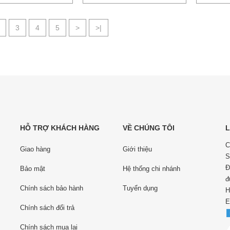
3
4
5
>
>|
HỖ TRỢ KHÁCH HÀNG
VỀ CHÚNG TÔI
L
C
Giao hàng
Giới thiệu
S
Đ
Bảo mật
Hệ thống chi nhánh
đ
Chính sách bảo hành
Tuyển dụng
H
E
Chính sách đổi trả
Chính sách mua lại