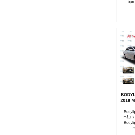
bạn 
BODYL
2016 
Bodyli
mẫu R1
Bodyli
m