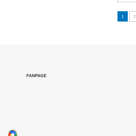
1
2
FANPAGE