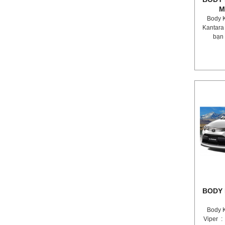
M
Body K
Kantara
bạn 
BODY 
Body K
Viper :