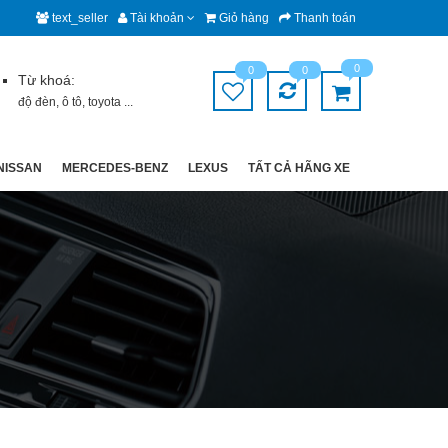
text_seller
Tài khoản
Giỏ hàng
Thanh toán
0
0
0
Từ khoá:
độ đèn
,
ô tô
,
toyota
...
NISSAN
MERCEDES-BENZ
LEXUS
TẤT CẢ HÃNG XE