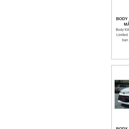
BODY 
MẪ
Body Ki
Limited
bạn 
BODY 