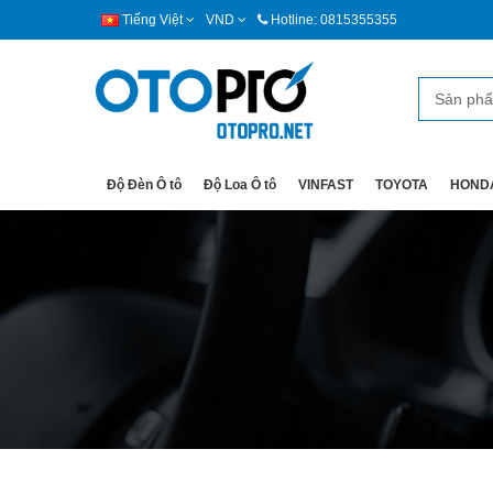
Tiếng Việt
VND
Hotline: 0815355355
Độ Đèn Ô tô
Độ Loa Ô tô
VINFAST
TOYOTA
HOND