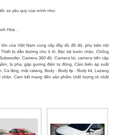
hiếc xe yêu quý của mình như:
anh Hóa...
 lớn của Việt Nam cung cấp đầy đủ đồ độ, phụ kiện nội
, Thiết bị dẫn đường cho ô tô, Bậc bệ bước chân, Chống
- Subwoofer, Camera 360 độ, Camera lùi, camera tiến cập
 gầm, bi pha, gập gương điện tự động, Cảm biến áp suất
, Ca lăng, mặt calang, Body - Body lip - Body kit, Lazang
 để chân. Cam kết mang đến sản phẩm chất lượng rẻ nhất