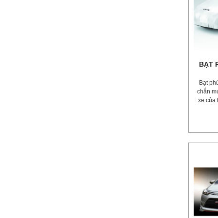
BẠT 
Bạt ph
chắn m
xe của 