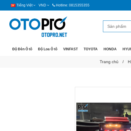
Tiếng Việt
VND
Hotline: 0815355355
Độ Đèn Ô tô
Độ Loa Ô tô
VINFAST
TOYOTA
HONDA
HYU
Trang chủ
H