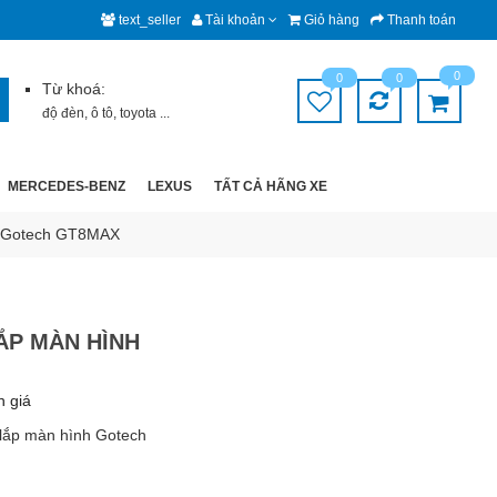
text_seller
Tài khoản
Giỏ hàng
Thanh toán
0
0
0
Từ khoá:
độ đèn
,
ô tô
,
toyota
...
MERCEDES-BENZ
LEXUS
TẤT CẢ HÃNG XE
nh Gotech GT8MAX
ẮP MÀN HÌNH
h giá
 lắp màn hình Gotech