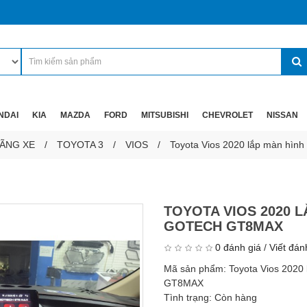
NDAI
KIA
MAZDA
FORD
MITSUBISHI
CHEVROLET
NISSAN
ÃNG XE
TOYOTA 3
VIOS
Toyota Vios 2020 lắp màn hì
TOYOTA VIOS 2020 L
GOTECH GT8MAX
0 đánh giá
/
Viết đán
Mã sản phẩm:
Toyota Vios 2020
GT8MAX
Tình trạng:
Còn hàng