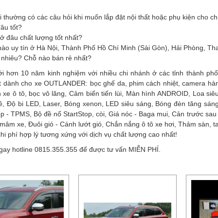
 thường có các câu hỏi khi muốn lắp đặt nội thất hoặc phụ kiện cho c
âu tốt?
 ở đâu chất lượng tốt nhất?
 nào uy tín ở Hà Nội, Thành Phố Hồ Chí Minh (Sài Gòn), Hải Phòng, Th
 nhiêu? Chỗ nào bán rẻ nhất?
ới hơn 10 năm kinh nghiệm với nhiều chi nhánh ở các tỉnh thành phố
ất dành cho xe OUTLANDER: bọc ghế da, phim cách nhiệt, camera hành
 xe ô tô, bọc vô lăng, Cảm biến tiến lùi, Màn hình ANDROID, Loa si
lề, Độ bi LED, Laser, Bóng xenon, LED siêu sáng, Bóng đèn tăng sán
ốp - TPMS, Bộ đề nổ StartStop, còi, Giá nóc - Baga mui, Cản trước sau -
mâm xe, Đuôi gió - Cánh lướt gió, Chắn nắng ô tô xe hơi, Thảm sàn, 
chi phí hợp lý tương xứng với dịch vụ chất lượng cao nhất!
gay hotline 0815.355.355 để được tư vấn MIỄN PHÍ.