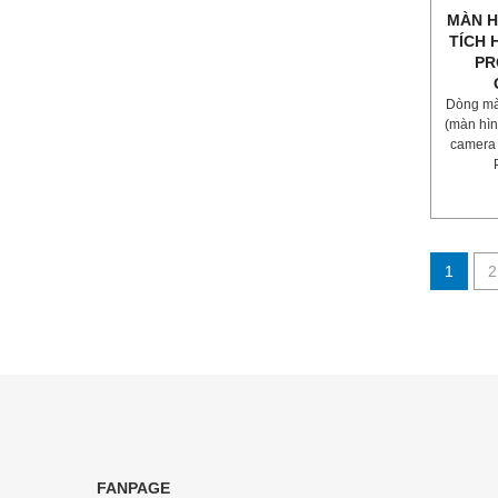
MÀN H
TÍCH 
PR
Dòng mà
(màn hìn
camera
1
2
FANPAGE