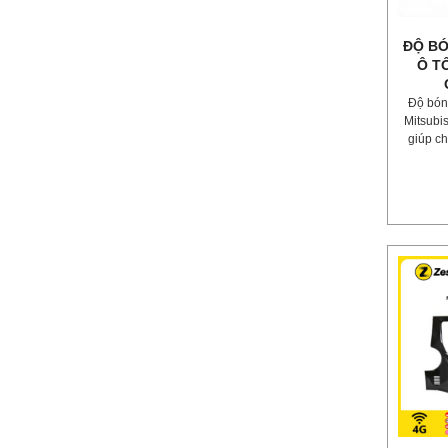
ĐỘ BÓ
Ô T
Độ bón
Mitsubi
giúp ch