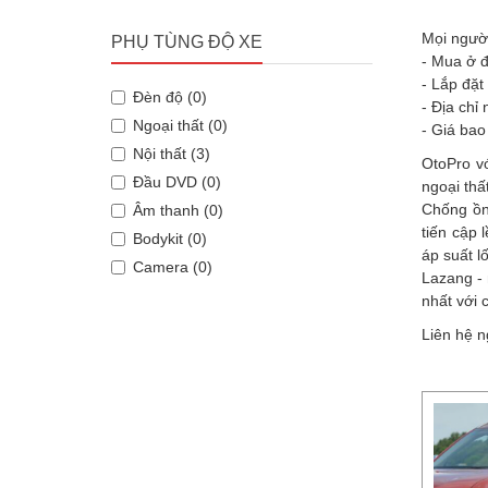
Mọi người
PHỤ TÙNG ĐỘ XE
- Mua ở đ
- Lắp đặt
Đèn độ (0)
- Địa chỉ
Ngoại thất (0)
- Giá bao
Nội thất (3)
OtoPro v
Đầu DVD (0)
ngoại th
Chống ồn
Âm thanh (0)
tiến cập 
Bodykit (0)
áp suất l
Camera (0)
Lazang - 
nhất với 
Liên hệ n