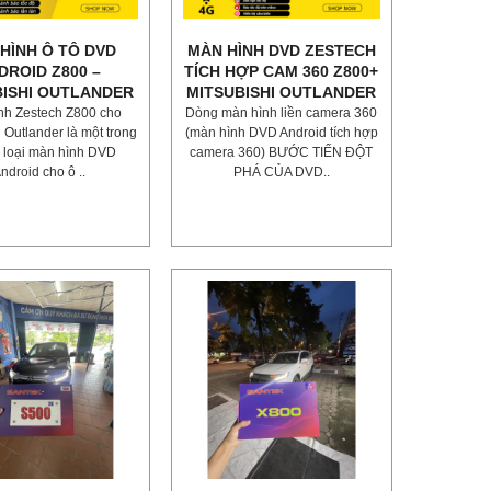
HÌNH Ô TÔ DVD
MÀN HÌNH DVD ZESTECH
DROID Z800 –
TÍCH HỢP CAM 360 Z800+
BISHI OUTLANDER
MITSUBISHI OUTLANDER
nh Zestech Z800 cho
Dòng màn hình liền camera 360
 Outlander là một trong
(màn hình DVD Android tích hợp
 loại màn hình DVD
camera 360) BƯỚC TIẾN ĐỘT
ndroid cho ô ..
PHÁ CỦA DVD..