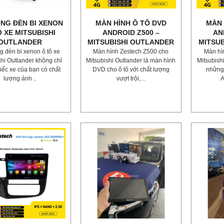
NG ĐÈN BI XENON
MÀN HÌNH Ô TÔ DVD
MÀN 
Ô XE MITSUBISHI
ANDROID Z500 –
AN
OUTLANDER
MITSUBISHI OUTLANDER
MITSU
g đèn bi xenon ô tô xe
Màn hình Zestech Z500 cho
Màn hì
shi Outlander không chỉ
Mitsubishi Outlander là màn hình
Mitsubishi
iếc xe của bạn có chất
DVD cho ô tô với chất lượng
những
lượng ánh ..
vượt trội, ..
A