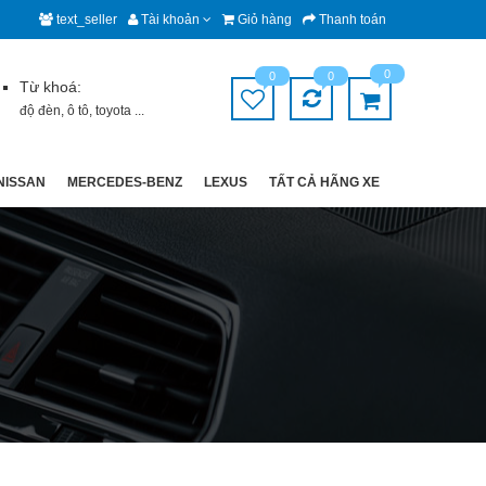
text_seller
Tài khoản
Giỏ hàng
Thanh toán
0
0
0
Từ khoá:
độ đèn
,
ô tô
,
toyota
...
NISSAN
MERCEDES-BENZ
LEXUS
TẤT CẢ HÃNG XE