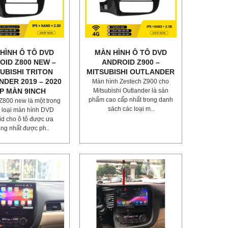
HÌNH Ô TÔ DVD
MÀN HÌNH Ô TÔ DVD
OID Z800 NEW –
ANDROID Z900 –
UBISHI TRITON
MITSUBISHI OUTLANDER
DER 2019 – 2020
Màn hình Zestech Z900 cho
P MÀN 9INCH
Mitsubishi Outlander là sản
phẩm cao cấp nhất trong danh
Z800 new là một trong
sách các loại m..
 loại màn hình DVD
id cho ô tô được ưa
ng nhất được ph..