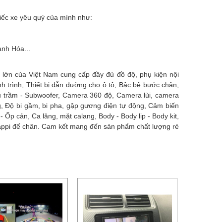
hiếc xe yêu quý của mình như:
anh Hóa...
 lớn của Việt Nam cung cấp đầy đủ đồ độ, phụ kiện nội
 trình, Thiết bị dẫn đường cho ô tô, Bậc bệ bước chân,
êu trầm - Subwoofer, Camera 360 độ, Camera lùi, camera
g, Độ bi gầm, bi pha, gập gương điện tự động, Cảm biến
 Ốp cản, Ca lăng, mặt calang, Body - Body lip - Body kit,
tappi để chân. Cam kết mang đến sản phẩm chất lượng rẻ