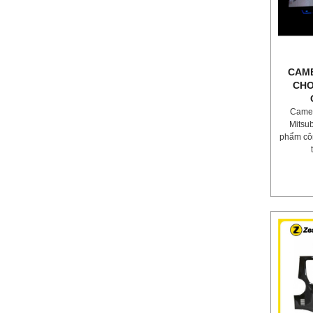
CAME
CHO
Camer
Mitsub
phẩm côn