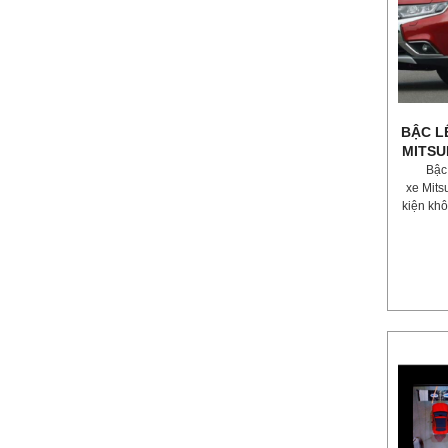
BẬC L
MITSU
Bậc
xe Mits
kiện khô