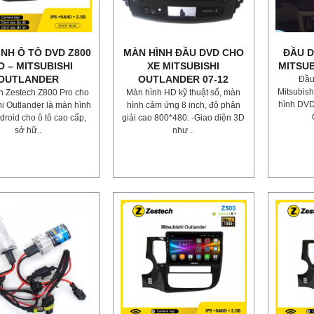
NH Ô TÔ DVD Z800
MÀN HÌNH ĐẦU DVD CHO
ĐẦU D
O – MITSUBISHI
XE MITSUBISHI
MITSU
OUTLANDER
OUTLANDER 07-12
Đầu
Mitsubis
h Zestech Z800 Pro cho
Màn hình HD kỹ thuật số, màn
hình DVD 
hi Outlander là màn hình
hình cảm ứng 8 inch, độ phân
roid cho ô tô cao cấp,
giải cao 800*480. -Giao diện 3D
sở hữ..
như ..