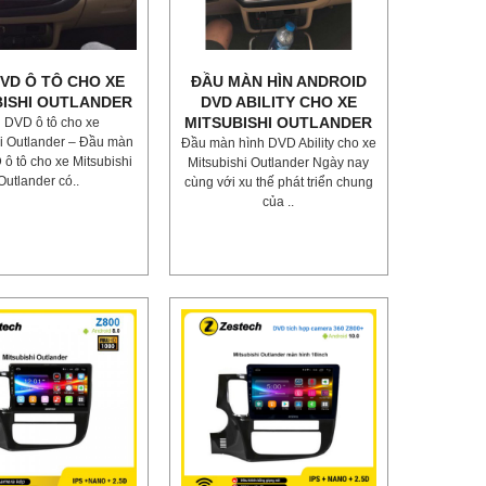
VD Ô TÔ CHO XE
ĐẦU MÀN HÌN ANDROID
BISHI OUTLANDER
DVD ABILITY CHO XE
MITSUBISHI OUTLANDER
 DVD ô tô cho xe
hi Outlander – Đầu màn
Đầu màn hình DVD Ability cho xe
ô tô cho xe Mitsubishi
Mitsubishi Outlander Ngày nay
Outlander có..
cùng với xu thế phát triển chung
của ..