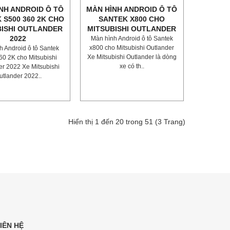
NH ANDROID Ô TÔ
MÀN HÌNH ANDROID Ô TÔ
 S500 360 2K CHO
SANTEK X800 CHO
BISHI OUTLANDER
MITSUBISHI OUTLANDER
2022
Màn hình Android ô tô Santek
x800 cho Mitsubishi Outlander
h Android ô tô Santek
Xe Mitsubishi Outlander là dòng
60 2K cho Mitsubishi
xe có th..
er 2022 Xe Mitsubishi
utlander 2022..
Hiển thị 1 đến 20 trong 51 (3 Trang)
IÊN HỆ