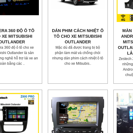
RA 360 ĐỘ Ô TÔ
DÁN PHIM CÁCH NHIỆT Ô
MÀN 
 XE MITSUBISHI
TÔ CHO XE MITSUBISHI
ANDR
OUTLANDER
OUTLANDER
MITS
OUTLAN
a 360 độ ô tô cho xe
Mặc dù đã được trang bị bộ
ishi Outlander là sản
phận làm mát và chống chói
LẮ
g nghệ hỗ trợ lái xe an
nhưng dán phim cách nhiệt ô tô
Zestech 
toàn bằng các ..
cho xe Mitsubis..
những
Andro
chuộ