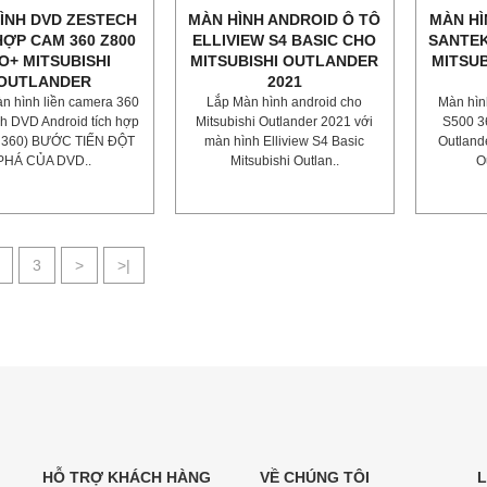
ÌNH DVD ZESTECH
MÀN HÌNH ANDROID Ô TÔ
MÀN HÌ
HỢP CAM 360 Z800
ELLIVIEW S4 BASIC CHO
SANTEK
O+ MITSUBISHI
MITSUBISHI OUTLANDER
MITSU
OUTLANDER
2021
n hình liền camera 360
Lắp Màn hình android cho
Màn hìn
h DVD Android tích hợp
Mitsubishi Outlander 2021 với
S500 3
 360) BƯỚC TIẾN ĐỘT
màn hình Elliview S4 Basic
Outland
PHÁ CỦA DVD..
Mitsubishi Outlan..
O
3
>
>|
HỖ TRỢ KHÁCH HÀNG
VỀ CHÚNG TÔI
L