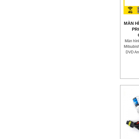
MÀN HÌ
PR
Màn hìn
Mitsubis
DVD And