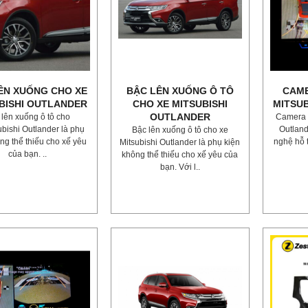
ÊN XUỐNG CHO XE
BẬC LÊN XUỐNG Ô TÔ
CAME
BISHI OUTLANDER
CHO XE MITSUBISHI
MITSU
OUTLANDER
 lên xuống ô tô cho
Camera 3
ubishi Outlander là phụ
Outland
Bậc lên xuống ô tô cho xe
ng thể thiếu cho xế yêu
nghệ hỗ t
Mitsubishi Outlander là phụ kiện
của bạn. ..
không thể thiếu cho xế yêu của
bạn. Với l..