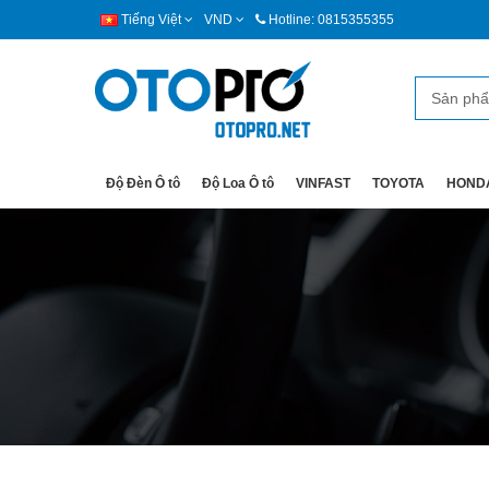
Tiếng Việt
VND
Hotline: 0815355355
Độ Đèn Ô tô
Độ Loa Ô tô
VINFAST
TOYOTA
HOND