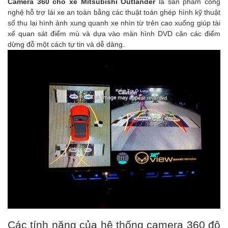
Camera 360
cho xe Mitsubishi Outlander
là sản phẩm công
nghệ hỗ trợ lái xe an toàn bằng các thuật toán ghép hình kỹ thuật
số thu lại hình ảnh xung quanh xe nhìn từ trên cao xuống giúp tài
xế quan sát điểm mù và dựa vào màn hình DVD căn các điểm
dừng đỗ một cách tự tin và dễ dàng.
Các tính năng của hệ thống camera 360 độ