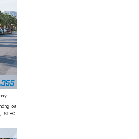
bày.
hống loa
S, STEG,