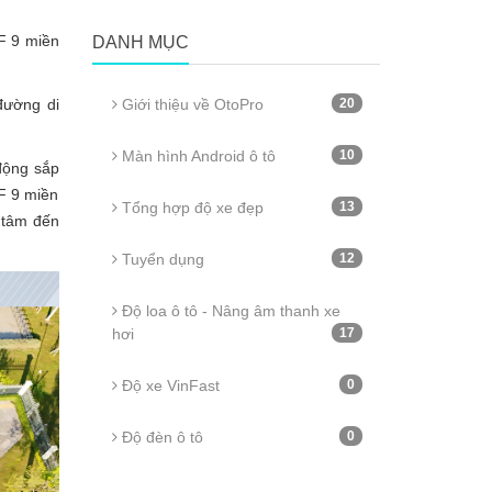
VF 9 miền
DANH MỤC
đường di
Giới thiệu về OtoPro
20
Màn hình Android ô tô
10
động sắp
F 9 miền
Tổng hợp độ xe đẹp
13
n tâm đến
Tuyển dụng
12
Độ loa ô tô - Nâng âm thanh xe
hơi
17
Độ xe VinFast
0
Độ đèn ô tô
0