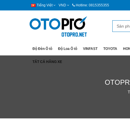
Tiếng Việt
VND
Hotline: 0815355355
Độ Đèn Ô tô
Độ Loa Ô tô
VINFAST
TOYOTA
HO
TẤT CẢ HÃNG XE
OTOPRO 
T