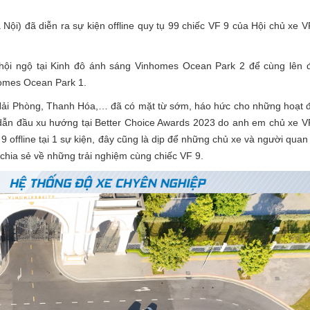
Nội) đã diễn ra sự kiện offline quy tụ 99 chiếc VF 9 của Hội chủ xe 
n hội ngộ tại Kinh đô ánh sáng Vinhomes Ocean Park 2 để cùng lên 
nhomes Ocean Park 1.
ư Hải Phòng, Thanh Hóa,… đã có mặt từ sớm, háo hức cho những hoạt 
 dẫn đầu xu hướng tại Better Choice Awards 2023 do anh em chủ xe V
 9 offline tại 1 sự kiện, đây cũng là dịp để những chủ xe và người qua
 chia sẻ về những trải nghiệm cùng chiếc VF 9.