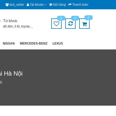
text_seller
Tài khoản
Giỏ hàng
Thanh toán
0
0
0
Từ khoá:
độ đèn
,
ô tô
,
toyota
...
NISSAN
MERCEDES-BENZ
LEXUS
i Hà Nội
ội