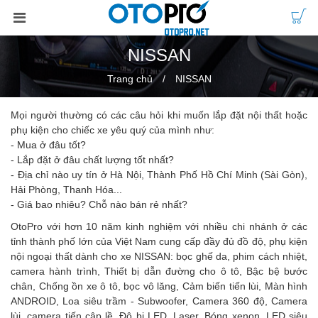
NISSAN
Trang chủ
NISSAN
Mọi người thường có các câu hỏi khi muốn lắp đặt nội thất hoặc
phụ kiện cho chiếc xe yêu quý của mình như:
- Mua ở đâu tốt?
- Lắp đặt ở đâu chất lượng tốt nhất?
- Địa chỉ nào uy tín ở Hà Nội, Thành Phố Hồ Chí Minh (Sài Gòn),
Hải Phòng, Thanh Hóa...
- Giá bao nhiêu? Chỗ nào bán rẻ nhất?
OtoPro với hơn 10 năm kinh nghiệm với nhiều chi nhánh ở các
tỉnh thành phố lớn của Việt Nam cung cấp đầy đủ đồ độ, phụ kiện
nội ngoại thất dành cho xe NISSAN: bọc ghế da, phim cách nhiệt,
camera hành trình, Thiết bị dẫn đường cho ô tô, Bậc bệ bước
chân, Chống ồn xe ô tô, bọc vô lăng, Cảm biến tiến lùi, Màn hình
ANDROID, Loa siêu trầm - Subwoofer, Camera 360 độ, Camera
lùi, camera tiến cập lề, Độ bi LED, Laser, Bóng xenon, LED siêu