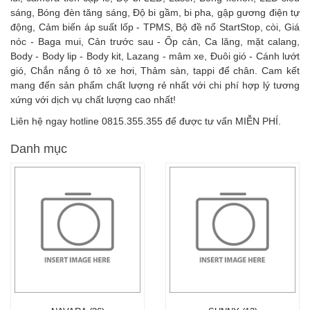
sáng, Bóng đèn tăng sáng, Độ bi gầm, bi pha, gập gương điện tự
động, Cảm biến áp suất lốp - TPMS, Bộ đề nổ StartStop, còi, Giá
nóc - Baga mui, Cản trước sau - Ốp cản, Ca lăng, mặt calang,
Body - Body lip - Body kit, Lazang - mâm xe, Đuôi gió - Cánh lướt
gió, Chắn nắng ô tô xe hơi, Thảm sàn, tappi để chân. Cam kết
mang đến sản phẩm chất lượng rẻ nhất với chi phí hợp lý tương
xứng với dịch vụ chất lượng cao nhất!
Liên hệ ngay hotline 0815.355.355 để được tư vấn MIỄN PHÍ.
Danh mục