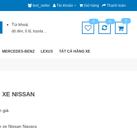
text_seller
Tài khoản
Giỏ hàng
Thanh toán
0
0
0
Từ khoá:
độ đèn
,
ô tô
,
toyota
...
MERCEDES-BENZ
LEXUS
TẤT CẢ HÃNG XE
 XE NISSAN
h giá
o xe Nissan Navara