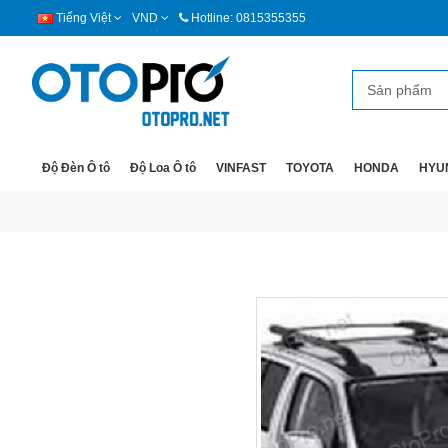
Tiếng Việt
VND
Hotline: 0815355355
Độ Đèn Ô tô
Độ Loa Ô tô
VINFAST
TOYOTA
HONDA
HYU