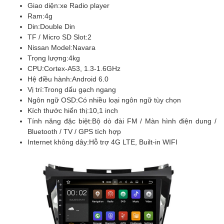
Giao diện:
xe Radio player
Ram:
4g
Din:
Double Din
TF / Micro SD Slot:
2
Nissan Model:
Navara
Trọng lượng:
4kg
CPU:
Cortex-A53, 1.3-1.6GHz
Hệ điều hành:
Android 6.0
Vị trí:
Trong dấu gạch ngang
Ngôn ngữ OSD:
Có nhiều loại ngôn ngữ tùy chọn
Kích thước hiển thị:
10,1 inch
Tính năng đặc biệt:
Bộ dò đài FM / Màn hình điện dung /
Bluetooth / TV / GPS tích hợp
Internet không dây:
Hỗ trợ 4G LTE, Built-in WIFI