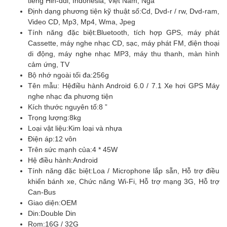
tiếng Hin-ddi, Indonesia, Việt Nam, Nga
Định dạng phương tiện kỹ thuật số:
Cd, Dvd-r / rw, Dvd-ram,
Video CD, Mp3, Mp4, Wma, Jpeg
Tính năng đặc biệt:
Bluetooth, tích hợp GPS, máy phát
Cassette, máy nghe nhạc CD, sạc, máy phát FM, điện thoại
di động, máy nghe nhạc MP3, máy thu thanh, màn hình
cảm ứng, TV
Bộ nhớ ngoài tối đa:
256g
Tên mẫu: Hệ
điều hành Android 6.0 / 7.1 Xe hơi GPS Máy
nghe nhạc đa phương tiện
Kích thước nguyên tố:
8 ”
Trọng lượng:
8kg
Loại vật liệu:
Kim loại và nhựa
Điện áp:
12 vôn
Trên sức mạnh của:
4 * 45W
Hệ điều hành:
Android
Tính năng đặc biệt:
Loa / Microphone lắp sẵn, Hỗ trợ điều
khiển bánh xe, Chức năng Wi-Fi, Hỗ trợ mạng 3G, Hỗ trợ
Can-Bus
Giao diện:
OEM
Din:
Double Din
Rom:
16G / 32G