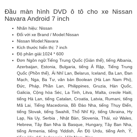
Đầu màn hình DVD ô tô cho xe Nissan
Navara Android 7 inch
Nhãn hiệu: Nissan
Đối với xe Brand / Model:
Nissan
Nissan Model:
Navara
Kích thước hiển thị: 7 inch
Độ phân giải:
1024 * 600
Đơn Ngôn ngữ:
Tiếng Trung Quốc (Giản thể), tiếng Albania,
Azerbaijan, Estonia, Bulgaria, tiếng Ả Rập, Tiếng Trung
Quốc (Phồn thể), Ái Nhĩ Lan, Belarus, Iceland, Ba Lan, Đan
Mạch, Nga, Ba Tư, văn bản Boolean (Hà Lan Nam Phi),
Đức, Pháp, Phần Lan, Philippines, Gruzia, Hàn Quốc,
Galicia, Cộng hòa Séc, La Tinh, Litva, Malta, creole Haiti,
tiếng Hà Lan, tiếng Catalan, Croatia, Latvia, Rumani, tiếng
Mã Lai, Tiếng Macedonia, Bồ Đào Nha, tiếng Thụy Điển,
tiếng Slovak, tiếng Swahili, Thổ Nhĩ Kỳ, tiếng Ukraina, Hy
Lạp, Na Uy, Serbia , Nhật Bản, Slovenia, Thái, xứ Wales,
Hebrew, Tây Ban Nha là Basque, Hungary, Tây Ban Nha,
tiếng Armenia, tiếng Yiddish, Ấn Độ Urdu, tiếng Anh, Ý,