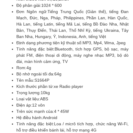
Độ phân giải:
1024 * 600
Đơn Ngôn ngữ:
Tiếng Trung Quốc (Giản thể), tiếng Đan
Mạch, Đức, Nga, Pháp, Philippines, Phần Lan, Hàn Quốc,
Hà Lan, tiếng Latin, tiếng Mã Lai, tiếng Bồ Đào Nha, Nhật
Bản, Thụy Điển, Thái Lan, Thổ Nhĩ Kỳ, tiếng Ukraina, Tây
Ban Nha, Hungary, Ý, Indonesia, Anh, tiếng Việt
Định dạng phương tiện kỹ thuật số:
MP3, Mp4, Wma, Jpeg
Tính năng đặc biệt:
Bluetooth, tích hợp GPS, bộ sạc, máy
phát FM, điện thoại di động, máy nghe nhạc MP3, bộ dò
đài, màn hình cảm ứng, TV
Rom:
4g
Bộ nhớ ngoài tối đa:
64g
Tên mẫu:
S1664P
Kích thước phần tử:
xe Radio player
Trọng lượng:
10kg
Loại vật liệu:
ABS
Điện áp:
12 vôn
Trên sức mạnh của:
4 * 45W
Hệ điều hành:
Android
Tính năng đặc biệt:
Loa / micrô tích hợp, chức năng Wi-Fi,
hỗ trợ điều khiển bánh lái, hỗ trợ mạng 4G