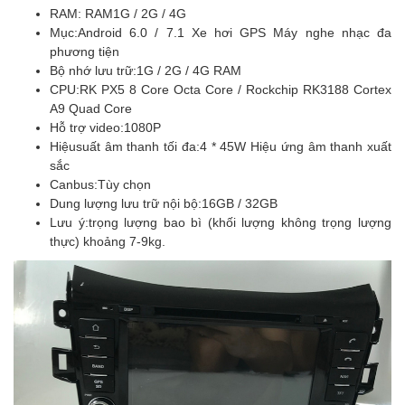
RAM: RAM
1G / 2G / 4G
Mục:
Android 6.0 / 7.1 Xe hơi GPS Máy nghe nhạc đa
phương tiện
Bộ nhớ lưu trữ:
1G / 2G / 4G RAM
CPU:
RK PX5 8 Core Octa Core / Rockchip RK3188 Cortex
A9 Quad Core
Hỗ trợ video:
1080P
Hiệu
suất âm thanh tối đa:
4 * 45W Hiệu ứng âm thanh xuất
sắc
Canbus:
Tùy chọn
Dung lượng lưu trữ nội bộ:
16GB / 32GB
Lưu ý:
trọng lượng bao bì (khối lượng không trọng lượng
thực) khoảng 7-9kg.