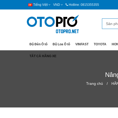
Tiếng Việt
VND
Hotline: 0815355355
Độ Đèn Ô tô
Độ Loa Ô tô
VINFAST
TOYOTA
HO
TẤT CẢ HÃNG XE
Nâng
Trang chủ
HÃ