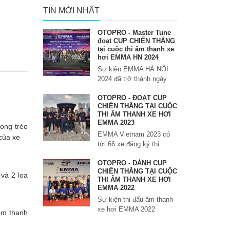
TIN MỚI NHẤT
OTOPRO - Master Tune
đoạt CUP CHIẾN THẮNG
tại cuộc thi âm thanh xe
hơi EMMA HN 2024
Sự kiện EMMA HÀ NỘI
2024 đã trở thành ngày
OTOPRO - ĐOẠT CUP
CHIẾN THẮNG TẠI CUỘC
THI ÂM THANH XE HƠI
EMMA 2023
rong trẻo
EMMA Vietnam 2023 có
 của xe
tới 66 xe đăng ký thi
OTOPRO - DÀNH CUP
CHIẾN THẮNG TẠI CUỘC
 và 2 loa
THI ÂM THANH XE HƠI
EMMA 2022
Sự kiện thi đấu âm thanh
xe hơi EMMA 2022
 âm thanh