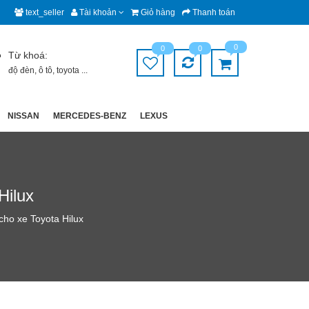
text_seller
Tài khoản
Giỏ hàng
Thanh toán
0
0
0
Từ khoá:
độ đèn
,
ô tô
,
toyota
...
NISSAN
MERCEDES-BENZ
LEXUS
Hilux
cho xe Toyota Hilux