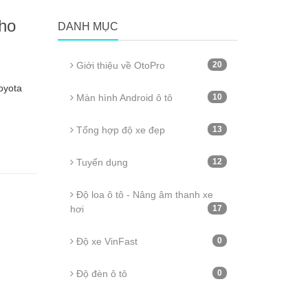
ho
DANH MỤC
Giới thiệu về OtoPro
20
oyota
Màn hình Android ô tô
10
Tổng hợp độ xe đẹp
13
Tuyển dụng
12
Độ loa ô tô - Nâng âm thanh xe
hơi
17
Độ xe VinFast
0
Độ đèn ô tô
0