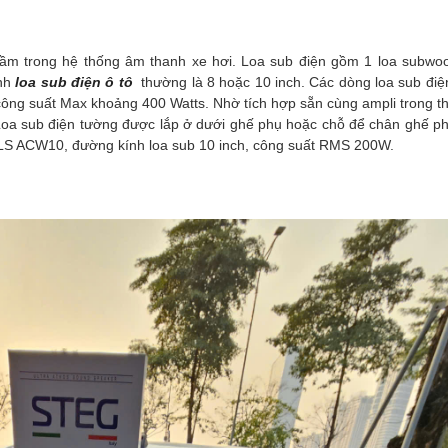
trầm trong hệ thống âm thanh xe hơi. Loa sub điện gồm 1 loa subwoo
ính
loa sub điện ô tô
thường là 8 hoặc 10 inch. Các dòng loa sub điện
ông suất Max khoảng 400 Watts. Nhờ tích hợp sẵn cùng ampli trong t
. Loa sub điện tường được lắp ở dưới ghế phụ hoặc chỗ để chân ghế p
 DLS ACW10, đường kính loa sub 10 inch, công suất RMS 200W.