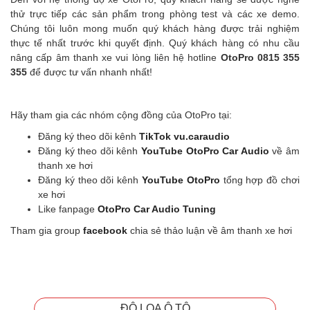
thử trực tiếp các sản phẩm trong phòng test và các xe demo.
Chúng tôi luôn mong muốn quý khách hàng được trải nghiệm
thực tế nhất trước khi quyết định. Quý khách hàng có nhu cầu
nâng cấp âm thanh xe
vui lòng liên hệ hotline
OtoPro 0815 355
355
để được tư vấn nhanh nhất!
Hãy tham gia các nhóm cộng đồng của OtoPro tại:
Đăng ký theo dõi kênh
TikTok vu.caraudio
Đăng ký theo dõi kênh
YouTube OtoPro Car Audio
về âm
thanh xe hơi
Đăng ký theo dõi kênh
YouTube OtoPro
tổng hợp đồ chơi
xe hơi
Like fanpage
OtoPro Car Audio Tuning
Tham gia group
facebook
chia sẻ thảo luận về âm thanh xe hơi
ĐỘ LOA Ô TÔ