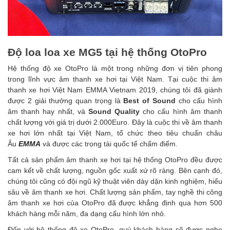
Độ loa loa xe MG5
tại hệ thống OtoPro
Hệ thống độ xe OtoPro là một trong những đơn vị tiên phong
trong lĩnh vực âm thanh xe hơi tại Việt Nam. Tại cuộc thi âm
thanh xe hơi Việt Nam EMMA Vietnam 2019, chúng tôi đã giành
được 2 giải thưởng quan trọng là
Best of Sound
cho cấu hình
âm thanh hay nhất, và
Sound Quality
cho cấu hình âm thanh
chất lượng với giá trị dưới 2.000Euro. Đây là cuộc thi về âm thanh
xe hơi lớn nhất tại Việt Nam, tổ chức theo tiêu chuẩn châu
Âu
EMMA
và được các trọng tài quốc tế chấm điểm.
Tất cả sản phẩm âm thanh xe hơi tại hệ thống OtoPro đều được
cam kết về chất lượng, nguồn gốc xuất xứ rõ ràng. Bên cạnh đó,
chúng tôi cũng có đội ngũ kỹ thuật viên dày dặn kinh nghiệm, hiểu
sâu về âm thanh xe hơi. Chất lượng sản phẩm, tay nghề thi công
âm thanh xe hơi của OtoPro đã được khẳng định qua hơn 500
khách hàng mỗi năm, đa dạng cấu hình lớn nhỏ.
Đến với hệ thống độ xe OtoPro, quý khách hàng sẽ được nghe