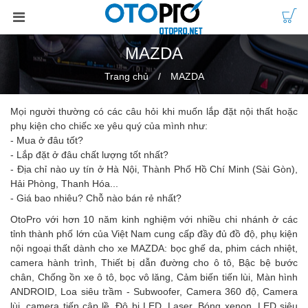
MAZDA
Trang chủ
MAZDA
Mọi người thường có các câu hỏi khi muốn lắp đặt nội thất hoặc
phụ kiện cho chiếc xe yêu quý của mình như:
- Mua ở đâu tốt?
- Lắp đặt ở đâu chất lượng tốt nhất?
- Địa chỉ nào uy tín ở Hà Nội, Thành Phố Hồ Chí Minh (Sài Gòn),
Hải Phòng, Thanh Hóa...
- Giá bao nhiêu? Chỗ nào bán rẻ nhất?
OtoPro với hơn 10 năm kinh nghiệm với nhiều chi nhánh ở các
tỉnh thành phố lớn của Việt Nam cung cấp đầy đủ đồ độ, phụ kiện
nội ngoại thất dành cho xe MAZDA: bọc ghế da, phim cách nhiệt,
camera hành trình, Thiết bị dẫn đường cho ô tô, Bậc bệ bước
chân, Chống ồn xe ô tô, bọc vô lăng, Cảm biến tiến lùi, Màn hình
ANDROID, Loa siêu trầm - Subwoofer, Camera 360 độ, Camera
lùi, camera tiến cập lề, Độ bi LED, Laser, Bóng xenon, LED siêu