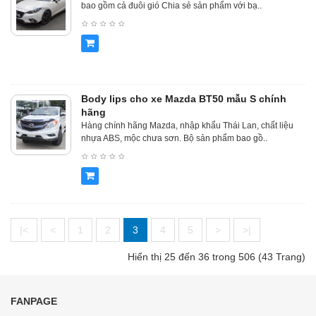
bao gồm cả đuôi gió Chia sẻ sản phẩm với bạ..
Body lips cho xe Mazda BT50 mẫu S chính
hãng
Hàng chính hãng Mazda, nhập khẩu Thái Lan, chất liệu
nhựa ABS, mộc chưa sơn. Bộ sản phẩm bao gồ..
|<
<
1
2
3
4
5
>
>|
Hiển thị 25 đến 36 trong 506 (43 Trang)
FANPAGE