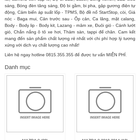
sáng, Bóng đèn tăng sáng, Độ bi gầm, bi pha, gập gương điện tự
động, Cảm biến áp suất lốp - TPMS, Bộ đề nổ StartStop, còi, Giá
nóc - Baga mui, Cản trước sau - Ốp cản, Ca lăng, mặt calang,
Body - Body lip - Body kit, Lazang - mâm xe, Đuôi gió - Cánh lướt
gió, Chắn nắng ô tô xe hơi, Thảm sàn, tappi để chân. Cam kết
mang đến sản phẩm chất lượng rẻ nhất với chi phí hợp lý tương
xứng với dịch vụ chất lượng cao nhất!
Liên hệ ngay hotline 0815.355.355 để được tư vấn MIỄN PHÍ.
Danh mục