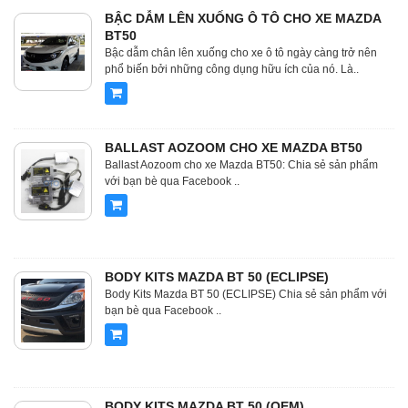
BẬC DẪM LÊN XUỐNG Ô TÔ CHO XE MAZDA
BT50
Bậc dẫm chân lên xuống cho xe ô tô ngày càng trở nên
phổ biến bởi những công dụng hữu ích của nó. Là..
BALLAST AOZOOM CHO XE MAZDA BT50
Ballast Aozoom cho xe Mazda BT50: Chia sẻ sản phẩm
với bạn bè qua Facebook ..
BODY KITS MAZDA BT 50 (ECLIPSE)
Body Kits Mazda BT 50 (ECLIPSE) Chia sẻ sản phẩm với
bạn bè qua Facebook ..
BODY KITS MAZDA BT 50 (OEM)