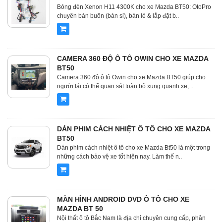
Bóng đèn Xenon H11 4300K cho xe Mazda BT50: OtoPro
chuyên bán buôn (bán sỉ), bán lẻ & lắp đặt b..
CAMERA 360 ĐỘ Ô TÔ OWIN CHO XE MAZDA
BT50
Camera 360 độ ô tô Owin cho xe Mazda BT50 giúp cho
người lái có thể quan sát toàn bộ xung quanh xe, ..
DÁN PHIM CÁCH NHIỆT Ô TÔ CHO XE MAZDA
BT50
Dán phim cách nhiệt ô tô cho xe Mazda Bt50 là một trong
những cách bảo vệ xe tốt hiện nay. Làm thế n..
MÀN HÌNH ANDROID DVD Ô TÔ CHO XE
MAZDA BT 50
Nội thất ô tô Bắc Nam là địa chỉ chuyên cung cấp, phân