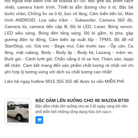
nội ngoại thất dành cho xe Mazda BT-50: bọc ghế da, phim cách
nhiệt, camera hành trình, Thiết bị dẫn đường cho ô tô, Bậc bệ
bước chân, Chống ồn xe ô tô, bọc vô lăng, Cảm biến tiến lùi, Màn
hình ANDROID, Loa siêu trầm - Subwoofer, Camera 360 độ,
Camera lùi, camera tiến cập lề, Độ bi LED, Laser, Bóng xenon,
LED siêu sáng, Bóng đèn tăng sáng, Độ bi gầm, bi pha, gập
gương điện tự động, Cảm biến áp suất lốp - TPMS, Bộ đề nổ
StartStop, còi, Giá nóc - Baga mui, Cản trước sau - Ốp cản, Ca
lăng, mặt calang, Body - Body lip - Body kit, Lazang - mâm xe,
Đuôi gió - Cánh lướt gió, Chắn nắng ô tô xe hơi, Thảm sàn, tappi
để chân. Cam kết mang đến sản phẩm chất lượng rẻ nhất với chi
phí hợp lý tương xứng với dịch vụ chất lượng cao nhất!
Liên hệ ngay hotline 0815.355.355 để được tư vấn MIỄN PHÍ.
BẬC DẪM LÊN XUỐNG CHO XE MAZDA BT50
Bậc dẫm chân lên xuống cho xe ô tô ngày càng trở nên
phổ biến bởi những công dụng hữu ích của n..