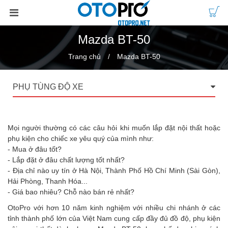
Mazda BT-50
Trang chủ
Mazda BT-50
PHỤ TÙNG ĐỘ XE
Mọi người thường có các câu hỏi khi muốn lắp đặt nội thất hoặc
phụ kiện cho chiếc xe yêu quý của mình như:
- Mua ở đâu tốt?
- Lắp đặt ở đâu chất lượng tốt nhất?
- Địa chỉ nào uy tín ở Hà Nội, Thành Phố Hồ Chí Minh (Sài Gòn),
Hải Phòng, Thanh Hóa...
- Giá bao nhiêu? Chỗ nào bán rẻ nhất?
OtoPro với hơn 10 năm kinh nghiệm với nhiều chi nhánh ở các
tỉnh thành phố lớn của Việt Nam cung cấp đầy đủ đồ độ, phụ kiện