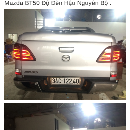
Mazda BT50 Độ Đèn Hậu Nguyên Bộ :