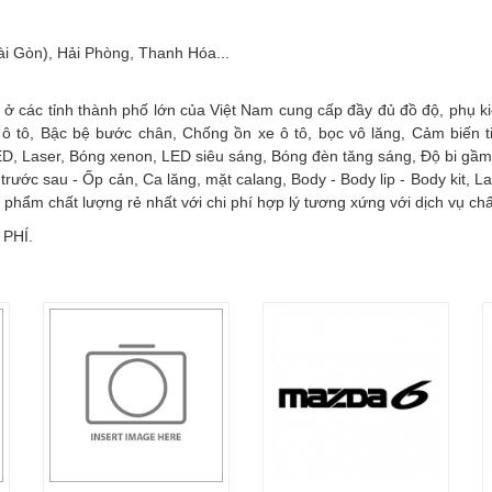
ài Gòn), Hải Phòng, Thanh Hóa...
 ở các tỉnh thành phố lớn của Việt Nam cung cấp đầy đủ đồ độ, phụ k
 ô tô, Bậc bệ bước chân, Chống ồn xe ô tô, bọc vô lăng, Cảm biến 
ED, Laser, Bóng xenon, LED siêu sáng, Bóng đèn tăng sáng, Độ bi gầm,
trước sau - Ốp cản, Ca lăng, mặt calang, Body - Body lip - Body kit, L
phẩm chất lượng rẻ nhất với chi phí hợp lý tương xứng với dịch vụ chấ
 PHÍ.