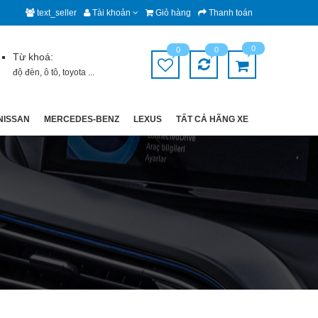
text_seller
Tài khoản
Giỏ hàng
Thanh toán
0
0
0
Từ khoá:
độ đèn
,
ô tô
,
toyota
...
NISSAN
MERCEDES-BENZ
LEXUS
TẤT CẢ HÃNG XE