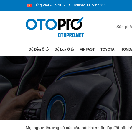
Tiếng Việt
VND
Hotline: 0815355355
Độ Đèn Ô tô
Độ Loa Ô tô
VINFAST
TOYOTA
HOND
Mọi người thường có các câu hỏi khi muốn lắp đặt nội th