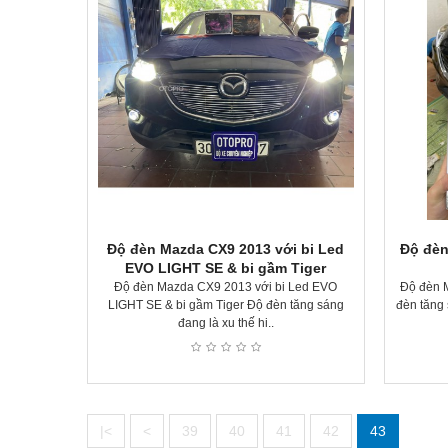
Độ đèn Mazda CX9 2013 với bi Led
Độ đèn
EVO LIGHT SE & bi gầm Tiger
Độ đèn Mazda CX9 2013 với bi Led EVO
Độ đèn 
LIGHT SE & bi gầm Tiger Độ đèn tăng sáng
đèn tăng 
đang là xu thế hi..
|<
<
39
40
41
42
43