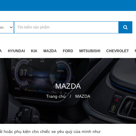
A
HYUNDAI
KIA
MAZDA
FORD
MITSUBISHI
CHEVROLET
MAZDA
Trang chủ
MAZDA
ất hoặc phụ kiện cho chiếc xe yêu quý của mình như: