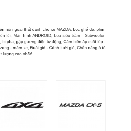
iện nội ngoại thất dành cho xe MAZDA: bọc ghế da, phim
tiến lùi, Màn hình ANDROID, Loa siêu trầm - Subwoofer,
 bi pha, gập gương điện tự động, Cảm biến áp suất lốp -
azang - mâm xe, Đuôi gió - Cánh lướt gió, Chắn nắng ô tô
t lượng cao nhất!