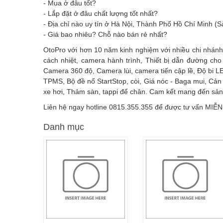
- Mua ở đâu tốt?
- Lắp đặt ở đâu chất lượng tốt nhất?
- Địa chỉ nào uy tín ở Hà Nội, Thành Phố Hồ Chí Minh (S
- Giá bao nhiêu? Chỗ nào bán rẻ nhất?
OtoPro với hơn 10 năm kinh nghiệm với nhiều chi nhánh
cách nhiệt, camera hành trình, Thiết bị dẫn đường cho
Camera 360 độ, Camera lùi, camera tiến cập lề, Độ bi L
TPMS, Bộ đề nổ StartStop, còi, Giá nóc - Baga mui, Cản 
xe hơi, Thảm sàn, tappi để chân. Cam kết mang đến sản 
Liên hệ ngay hotline 0815.355.355 để được tư vấn MIỄN
Danh mục