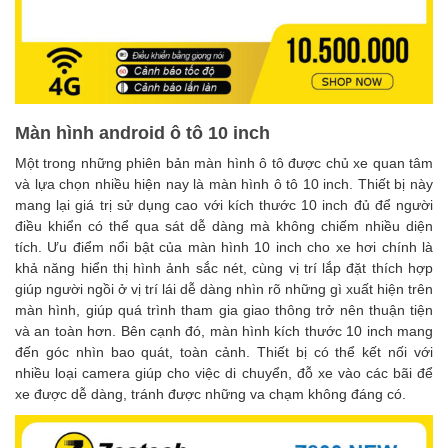
Màn hình android ô tô 10 inch
Một trong những phiên bản màn hình ô tô được chủ xe quan tâm
và lựa chọn nhiều hiện nay là màn hình ô tô 10 inch. Thiết bị này
mang lại giá trị sử dụng cao với kích thước 10 inch đủ để người
điều khiển có thể qua sát dễ dàng mà không chiếm nhiều diện
tích. Ưu điểm nổi bật của màn hình 10 inch cho xe hơi chính là
khả năng hiển thị hình ảnh sắc nét, cùng vị trí lắp đặt thích hợp
giúp người ngồi ở vị trí lái dễ dàng nhìn rõ những gì xuất hiện trên
màn hình, giúp quá trình tham gia giao thông trở nên thuận tiện
và an toàn hơn. Bên cạnh đó, màn hình kích thước 10 inch mang
đến góc nhìn bao quát, toàn cảnh. Thiết bị có thể kết nối với
nhiều loại camera giúp cho việc di chuyển, đỗ xe vào các bãi để
xe được dễ dàng, tránh được những va chạm không đáng có.