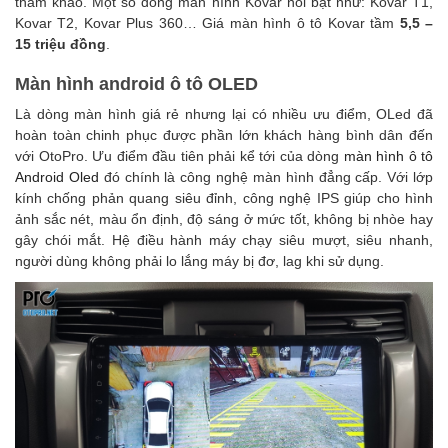
tham khảo. Một số dòng màn hình Kovar nổi bật như: Kovar T1,
Kovar T2, Kovar Plus 360…
Giá màn hình ô tô Kovar tầm
5,5 –
15 triệu đồng
.
Màn hình android ô tô OLED
Là dòng màn hình giá rẻ nhưng lại có nhiều ưu điểm, OLed đã
hoàn toàn chinh phục được phần lớn khách hàng bình dân đến
với OtoPro.
Ưu điểm đầu tiên phải kể tới của dòng
màn hình ô tô
Android Oled
đó chính là công nghệ màn hình đẳng cấp. Với lớp
kính chống phản quang siêu đỉnh, công nghệ IPS giúp cho hình
ảnh sắc nét, màu ổn định, độ sáng ở mức tốt, không bị nhòe hay
gây chói mắt. H
ệ điều hành máy chạy siêu mượt, siêu nhanh,
người dùng không phải lo lắng máy bị đơ, lag khi sử dụng.