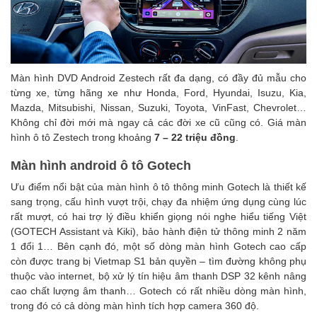
Màn hình DVD Android Zestech rất đa dạng, có đầy đủ mẫu cho
từng xe, từng hãng xe như Honda, Ford, Hyundai, Isuzu, Kia,
Mazda, Mitsubishi, Nissan, Suzuki, Toyota, VinFast, Chevrolet…
Không chỉ đời mới mà ngay cả các đời xe cũ cũng có.
Giá màn
hình ô tô Zestech trong khoảng
7 – 22 triệu đồng
.
Màn hình android ô tô Gotech
Ưu điểm nổi bật của màn hình ô tô thông minh Gotech là thiết kế
sang trọng, cấu hình vượt trội, chạy đa nhiệm ứng dụng cùng lúc
rất mượt, có hai trợ lý điều khiển giọng nói nghe hiểu tiếng Việt
(GOTECH Assistant và Kiki), bảo hành điện tử thông minh 2 năm
1 đổi 1…
Bên cạnh đó, một số dòng màn hình Gotech cao cấp
còn được trang bị Vietmap S1 bản quyền – tìm đường không phụ
thuộc vào internet, bộ xử lý tín hiệu âm thanh DSP 32 kênh nâng
cao chất lượng âm thanh… Gotech có rất nhiều dòng màn hình,
trong đó có cả dòng màn hình tích hợp camera 360 độ.