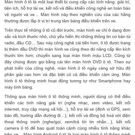
Màn hình ô tô là một loại thiết bị cung cấp các tính năng: giải trí,
tiện ích, hỗ trợ lái xe, kết nối và điều khiển công nghệ an toàn bảo
vệ người và xe… Màn hình này theo nghiên cứu của các hãng
thường được lắp ở vị trí trung tâm bảng điều khiển trên xe.
Trên thực tế những ô tô cũ đời trước, màn hình xe chỉ ở dạng đơn
sắc và kích thước nhỏ, chủ yếu hiển thị những thông tin cơ bản từ
radio, đầu CD… Sau này công nghệ cải tiến hơn, ô tô được trang
bị thêm đầu DVD thì màn hình xe cũng theo đó nâng cấp lên kích
thước lớn hơn, chuyển sang loại màn hình màu LCD. Cũng từ
đây chúng được gọi bằng cái tên màn hình DVD ô tô.
Theo sự
phát triển của công nghệ, màn hình ô tô ngày càng sở hữu độ
phân giải cao hơn và đặc biệt có cả điều khiển cảm ứng. Màn
hình ô tô thông minh hoạt động tương tự như Smartphone hay
máy tính bảng.
Thông qua màn hình ô tô thông minh, người dùng có thể điều
khiển các tính năng giải trí (nghe nhạc, xem video, kết nối
internet, truy cập mạng xã hội…), hỗ trợ lái xe (định vị GPS, xem
bản đồ, hướng dẫn đường đi…), kết nối và đồng bộ hoá với điện
thoại thông minh (nghe/gọi, xem/trả lời tin nhắn…), kết nối
camera ô tô để bao quát toàn cảnh cùng nhiều tính năng khác
trên xe…
Màn hình Android ô tô là loại màn hình ô tô thông minh