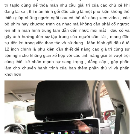
trí taplo dùng để thỏa mãn nhu cầu giải trí của các chủ xế khi
đang lái xe , thì màn hình gối đầu cũng là một phụ kiện không thể
thiếu giúp những người ngồi sau có thể dễ dàng xem video , các
bộ phim hay chương trình ca nhạc mà không cần phải cố ngược
lên nhìn màn hình trung tâm dẫn đến nhức mỏi mắt , đau cổ và
gãy ảnh hưởng đến sự tập trung của người cầm lái , mang đến
sự tiện lợi trong việc thao tác và sử dụng . Màn hình gối đầu ô tô
12 inch chính là phụ kiện cần thiết để nâng cao giá trị cùng sự
tiện nghi cho không gian xế hộp với các tính năng giải trí vượt trội
cùng thiết kế nhấn mạnh sự sang trọng , đẳng cấp , góp phần
làm cho chuyển hành trình của bạn thêm phần thú vị và phấn
khởi hơn .