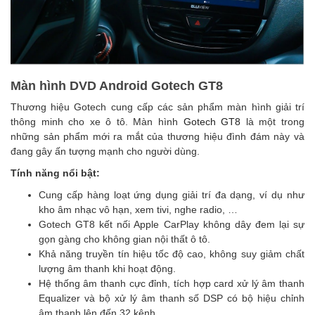
Màn hình DVD Android Gotech GT8
Thương hiệu Gotech cung cấp các sản phẩm màn hình giải trí
thông minh cho xe ô tô. Màn hình
Gotech GT8
là một trong
những sản phẩm mới ra mắt của thương hiệu đình đám này và
đang gây ấn tượng mạnh cho người dùng.
Tính năng nổi bật:
Cung cấp hàng loạt ứng dụng giải trí đa dạng, ví dụ như
kho âm nhạc vô hạn, xem tivi, nghe radio, …
Gotech GT8 kết nối Apple CarPlay không dây đem lại sự
gọn gàng cho không gian nội thất ô tô.
Khả năng truyền tín hiệu tốc độ cao, không suy giảm chất
lượng âm thanh khi hoạt động.
Hệ thống âm thanh cực đỉnh, tích hợp card xử lý âm thanh
Equalizer và bộ xử lý âm thanh số DSP có bộ hiệu chỉnh
âm thanh lên đến 32 kênh.