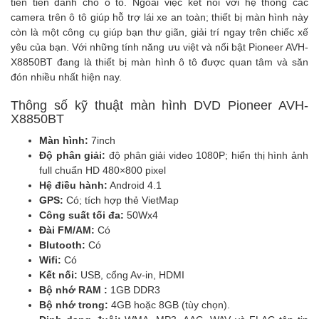
tiên tiến dành cho ô tô. Ngoài việc kết nối với hệ thống các
camera trên ô tô giúp hỗ trợ lái xe an toàn; thiết bị màn hình này
còn là một công cụ giúp bạn thư giãn, giải trí ngay trên chiếc xế
yêu của bạn. Với những tính năng ưu việt và nổi bật Pioneer AVH-
X8850BT đang là thiết bị màn hình ô tô được quan tâm và săn
đón nhiều nhất hiện nay.
Thông số kỹ thuật màn hình DVD Pioneer AVH-
X8850BT
Màn hình:
7inch
Độ phân giải:
độ phân giải video 1080P; hiển thị hình ảnh
full chuẩn HD 480×800 pixel
Hệ điều hành:
Android 4.1
GPS:
Có; tích hợp thẻ VietMap
Công suất tối đa:
50Wx4
Đài FM/AM:
Có
Blutooth:
Có
Wifi:
Có
Kết nối:
USB, cổng Av-in, HDMI
Bộ nhớ RAM :
1GB DDR3
Bộ nhớ trong:
4GB hoặc 8GB (tùy chọn).