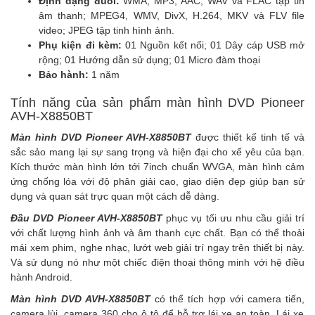
Định dạng đuôi:
WMA, MP3, AAC, WAV và FLAC tập tin
âm thanh; MPEG4, WMV, DivX, H.264, MKV và FLV file
video; JPEG tập tinh hình ảnh.
Phụ kiện đi kèm:
01 Nguồn kết nối; 01 Dây cáp USB mở
rộng; 01 Hướng dẫn sử dụng; 01 Micro đàm thoại
Bảo hành:
1 năm
Tính năng của sản phẩm màn hình DVD Pioneer
AVH-X8850BT
Màn hình DVD Pioneer AVH-X8850BT
được thiết kế tinh tế và
sắc sảo mang lại sự sang trọng và hiện đại cho xế yêu của bạn.
Kích thước màn hình lớn tới 7inch chuẩn WVGA, màn hình cảm
ứng chống lóa với độ phân giải cao, giao diện đẹp giúp bạn sử
dụng và quan sát trực quan một cách dễ dàng.
Đầu DVD Pioneer AVH-X8850BT
phục vụ tối ưu nhu cầu giải trí
với chất lượng hình ảnh và âm thanh cực chất. Bạn có thể thoải
mái xem phim, nghe nhạc, lướt web giải trí ngay trên thiết bị này.
Và sử dụng nó như một chiếc điện thoại thông minh với hệ điều
hành Android.
Màn hình DVD AVH-X8850BT
có thể tích hợp với
camera tiến
,
camera lùi
,
camera 360
cho ô tô để hỗ trợ lái xe an toàn. Lái xe