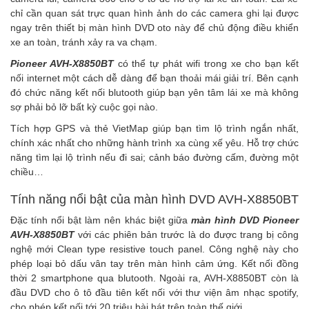
chỉ cần quan sát trực quan hình ảnh do các camera ghi lại được
ngay trên thiết bị
màn hình DVD oto
này để chủ động điều khiển
xe an toàn, tránh xảy ra va chạm.
Pioneer AVH-X8850BT
có thể tự phát wifi trong xe cho bạn kết
nối internet một cách dễ dàng để bạn thoải mái giải trí. Bên cạnh
đó chức năng kết nối blutooth giúp bạn yên tâm lái xe mà không
sợ phải bỏ lỡ bất kỳ cuộc gọi nào.
Tích hợp GPS và thẻ VietMap giúp bạn tìm lộ trình ngắn nhất,
chính xác nhất cho những hành trình xa cùng xế yêu. Hỗ trợ chức
năng tìm lại lộ trình nếu đi sai; cảnh báo đường cấm, đường một
chiều…
Tính năng nổi bật của màn hình DVD AVH-X8850BT
Đặc tính nổi bật làm nên khác biệt giữa
màn hình
DVD Pioneer
AVH-X8850BT
với các phiên bản trước là do được trang bị công
nghệ mới Clean type resistive touch panel. Công nghệ này cho
phép loại bỏ dấu vân tay trên màn hình cảm ứng. Kết nối đồng
thời 2 smartphone qua blutooth. Ngoài ra, AVH-X8850BT còn là
đầu DVD cho ô tô đầu tiên kết nối với thư viện âm nhạc spotify,
cho phép kết nối tới 20 triệu bài hát trên toàn thế giới.