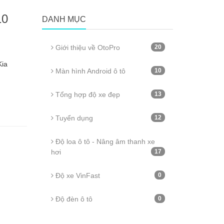
10
DANH MỤC
Giới thiệu về OtoPro
20
Kia
Màn hình Android ô tô
10
Tổng hợp độ xe đẹp
13
Tuyển dụng
12
Độ loa ô tô - Nâng âm thanh xe
hơi
17
Độ xe VinFast
0
Độ đèn ô tô
0