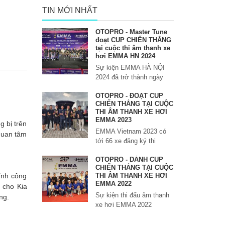
TIN MỚI NHẤT
OTOPRO - Master Tune
đoạt CUP CHIẾN THẮNG
tại cuộc thi âm thanh xe
hơi EMMA HN 2024
Sự kiện EMMA HÀ NỘI
2024 đã trở thành ngày
OTOPRO - ĐOẠT CUP
CHIẾN THẮNG TẠI CUỘC
THI ÂM THANH XE HƠI
EMMA 2023
 bị trên
EMMA Vietnam 2023 có
 quan tâm
tới 66 xe đăng ký thi
OTOPRO - DÀNH CUP
CHIẾN THẮNG TẠI CUỘC
ính công
THI ÂM THANH XE HƠI
EMMA 2022
g cho Kia
Sự kiện thi đấu âm thanh
ng.
xe hơi EMMA 2022