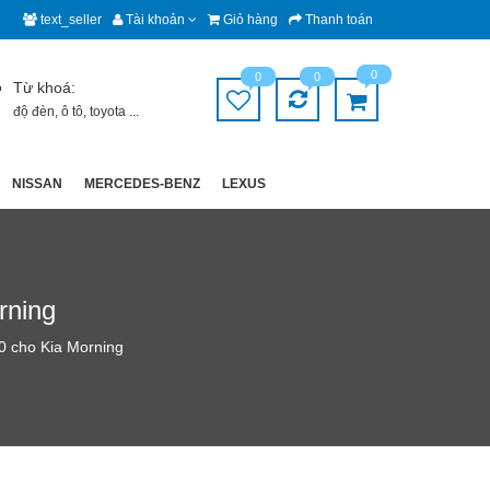
text_seller
Tài khoản
Giỏ hàng
Thanh toán
0
0
0
Từ khoá:
độ đèn
,
ô tô
,
toyota
...
NISSAN
MERCEDES-BENZ
LEXUS
rning
0 cho Kia Morning