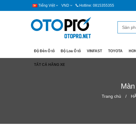
Tiếng Việt
VND
Hotline: 0815355355
Độ Đèn Ô tô
Độ Loa Ô tô
VINFAST
TOYOTA
HO
TẤT CẢ HÃNG XE
Màn 
Trang chủ
H