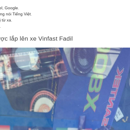
l, Google.
g nói Tiếng Việt.
 từ xa.
.
c lắp lên xe Vinfast Fadil