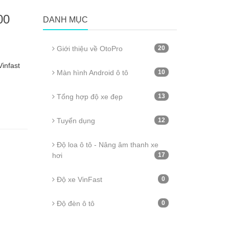
00
DANH MỤC
Giới thiệu về OtoPro
20
infast
Màn hình Android ô tô
10
Tổng hợp độ xe đẹp
13
Tuyển dụng
12
Độ loa ô tô - Nâng âm thanh xe
hơi
17
Độ xe VinFast
0
Độ đèn ô tô
0