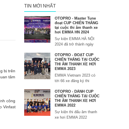
TIN MỚI NHẤT
OTOPRO - Master Tune
đoạt CUP CHIẾN THẮNG
tại cuộc thi âm thanh xe
hơi EMMA HN 2024
Sự kiện EMMA HÀ NỘI
2024 đã trở thành ngày
OTOPRO - ĐOẠT CUP
CHIẾN THẮNG TẠI CUỘC
THI ÂM THANH XE HƠI
EMMA 2023
 bị trên
EMMA Vietnam 2023 có
 quan tâm
tới 66 xe đăng ký thi
OTOPRO - DÀNH CUP
CHIẾN THẮNG TẠI CUỘC
ính công
THI ÂM THANH XE HƠI
EMMA 2022
o Vinfast
Sự kiện thi đấu âm thanh
xe hơi EMMA 2022