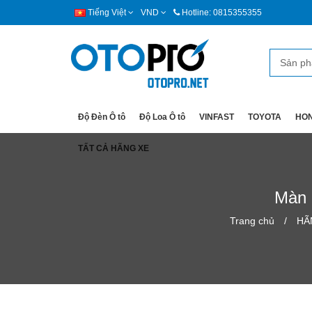
Tiếng Việt
VND
Hotline: 0815355355
Độ Đèn Ô tô
Độ Loa Ô tô
VINFAST
TOYOTA
HO
TẤT CẢ HÃNG XE
Màn 
Trang chủ
HÃ