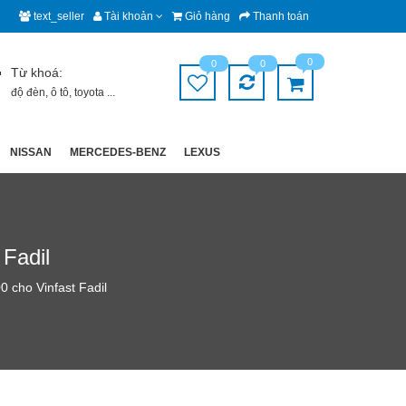
text_seller
Tài khoản
Giỏ hàng
Thanh toán
0
0
0
Từ khoá:
độ đèn
,
ô tô
,
toyota
...
NISSAN
MERCEDES-BENZ
LEXUS
Fadil
0 cho Vinfast Fadil