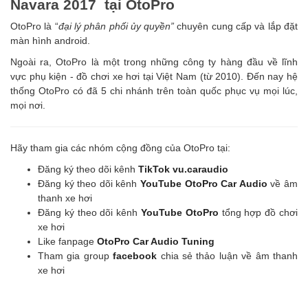
Navara 2017 tại OtoPro
OtoPro là “
đại lý phân phối ủy quyền”
chuyên cung cấp và lắp đặt
màn hình android.
Ngoài ra, OtoPro là một trong những công ty hàng đầu về lĩnh
vực phụ kiện - đồ chơi xe hơi tại Việt Nam (từ 2010). Đến nay hệ
thống OtoPro có đã 5 chi nhánh trên toàn quốc phục vụ mọi lúc,
mọi nơi.
Hãy tham gia các nhóm cộng đồng của OtoPro tại:
Đăng ký theo dõi kênh
TikTok vu.caraudio
Đăng ký theo dõi kênh
YouTube OtoPro Car Audio
về âm
thanh xe hơi
Đăng ký theo dõi kênh
YouTube OtoPro
tổng hợp đồ chơi
xe hơi
Like fanpage
OtoPro Car Audio Tuning
Tham gia group
facebook
chia sẻ thảo luận về âm thanh
xe hơi