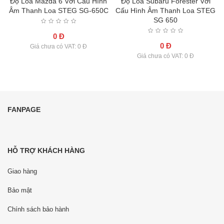
Độ Loa Mazda 6 Với Cấu Hình
Độ Loa Subaru Forester Với
C
Âm Thanh Loa STEG SG-650C
Cấu Hình Âm Thanh Loa STEG
SG 650
0 Đ
0 Đ
Giá chưa có VAT: 0 Đ
Giá chưa có VAT: 0 Đ
FANPAGE
HỖ TRỢ KHÁCH HÀNG
Giao hàng
Bảo mật
Chính sách bảo hành