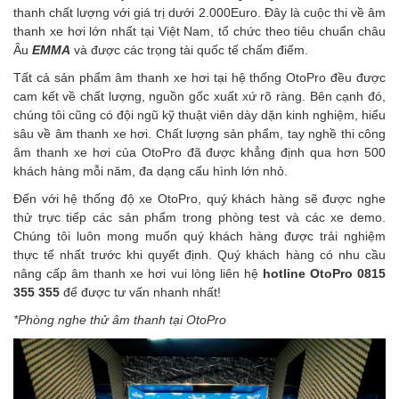
thanh chất lượng với giá trị dưới 2.000Euro. Đây là cuộc thi về âm
thanh xe hơi lớn nhất tại Việt Nam, tổ chức theo tiêu chuẩn châu
Âu
EMMA
và được các trọng tài quốc tế chấm điểm.
Tất cả sản phẩm âm thanh xe hơi tại hệ thống OtoPro đều được
cam kết về chất lượng, nguồn gốc xuất xứ rõ ràng. Bên cạnh đó,
chúng tôi cũng có đội ngũ kỹ thuật viên dày dặn kinh nghiệm, hiểu
sâu về âm thanh xe hơi. Chất lượng sản phẩm, tay nghề thi công
âm thanh xe hơi của OtoPro đã được khẳng định qua hơn 500
khách hàng mỗi năm, đa dạng cấu hình lớn nhỏ.
Đến với hệ thống độ xe OtoPro, quý khách hàng sẽ được nghe
thử trực tiếp các sản phẩm trong phòng test và các xe demo.
Chúng tôi luôn mong muốn quý khách hàng được trải nghiệm
thực tế nhất trước khi quyết định. Quý khách hàng có nhu cầu
nâng cấp âm thanh xe hơi
vui lòng liên hệ
hotline
OtoPro 0815
355 355
để được tư vấn nhanh nhất!
*Phòng nghe thử âm thanh tại OtoPro