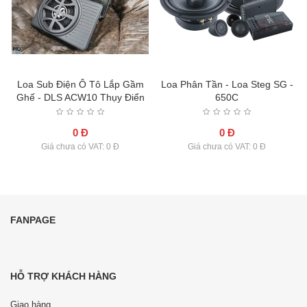
Loa Sub Điện Ô Tô Lắp Gầm
Loa Phân Tần - Loa Steg SG -
Ghế - DLS ACW10 Thụy Điển
650C
0 Đ
0 Đ
Giá chưa có VAT: 0 Đ
Giá chưa có VAT: 0 Đ
FANPAGE
HỖ TRỢ KHÁCH HÀNG
Giao hàng