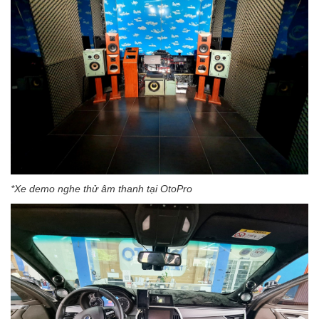
*Xe demo nghe thử âm thanh tại OtoPro