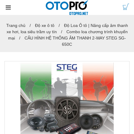
Trang chủ
Độ xe ô tô
Độ Loa Ô tô | Nâng cấp âm thanh
xe hơi, loa siêu trầm uy tín
Combo loa chương trình khuyến
mại
CẤU HÌNH HỆ THỐNG ÂM THANH 2-WAY STEG SG-
650C