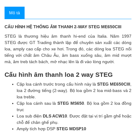
Mô tả
CẤU HÌNH HỆ THỐNG ÂM THANH 2-WAY STEG ME650CIII
STEG là thương hiệu âm thanh hi-end của Italia. Năm 1997
STEG được GT Trading thành lập để chuyên sản xuất các dòng
loa, amply cao cấp cho xe hơi. Trong đó, các dòng loa STEG nổi
tiếng với chất âm Châu Âu, âm bass xuống sâu, âm mid mượt
mà, âm treb tách bách, mở nhạc lên là đi vào lòng người.
Cấu hình âm thanh loa 2 way STEG
Cặp loa cánh trước trong cấu hình này là
STEG ME650CIII
,
loa 2 đường tiếng (2-way). Bộ loa gồm 2 loa mid-bass và 2
loa treble.
Cặp loa cánh sau là
STEG MS650
. Bộ loa gồm 2 loa đồng
trục
Loa sub điện
DLS ACW10
. Được đặt tại vị trí gầm ghế hoặc
chỗ để chân ghế phụ.
Amply tích hợp DSP
STEG MDSP10