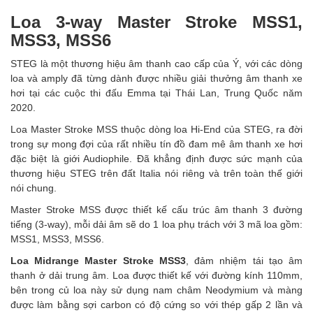
Loa 3-way Master Stroke MSS1,
MSS3, MSS6
STEG là một thương hiệu âm thanh cao cấp của Ý, với các dòng
loa và amply đã từng dành được nhiều giải thưởng âm thanh xe
hơi tại các cuộc thi đấu Emma tại Thái Lan, Trung Quốc năm
2020.
Loa Master Stroke MSS thuộc dòng loa Hi-End của STEG, ra đời
trong sự mong đợi của rất nhiều tín đồ đam mê âm thanh xe hơi
đặc biệt là giới Audiophile. Đã khẳng định được sức mạnh của
thương hiệu STEG trên đất Italia nói riêng và trên toàn thế giới
nói chung.
Master Stroke MSS được thiết kế cấu trúc âm thanh 3 đường
tiếng (3-way), mỗi dải âm sẽ do 1 loa phụ trách với 3 mã loa gồm:
MSS1, MSS3, MSS6.
Loa Midrange Master Stroke MSS3
, đảm nhiệm tái tạo âm
thanh ở dải trung âm. Loa được thiết kế với đường kính 110mm,
bên trong củ loa này sử dụng nam châm Neodymium và màng
được làm bằng sợi carbon có độ cứng so với thép gấp 2 lần và