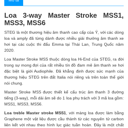
Mô tả
Loa 3-way Master Stroke MSS1,
MSS3, MSS6
STEG là một thương hiệu âm thanh cao cấp của Ý, với các dòng
loa và amply đã từng dành được nhiều giải thưởng âm thanh xe
hơi tại các cuộc thi đấu Emma tại Thái Lan, Trung Quốc năm
2020.
Loa Master Stroke MSS thuộc dòng loa Hi-End của STEG, ra đời
trong sự mong đợi của rất nhiều tín đồ đam mê âm thanh xe hơi
đặc biệt là giới Audiophile. Đã khẳng định được sức mạnh của
thương hiệu STEG trên đất Italia nói riêng và trên toàn thế giới
nói chung.
Master Stroke MSS được thiết kế cấu trúc âm thanh 3 đường
tiếng (3-way), mỗi dải âm sẽ do 1 loa phụ trách với 3 mã loa gồm:
MSS1, MSS3, MSS6.
Loa treble Master stroke MSS1
, với màng loa được làm bằng
Graphene một vật liệu được cầu thành từ các nguyên tử carbon
liên kết với nhau theo hình lục giác tuần hoàn. Đây là một chất