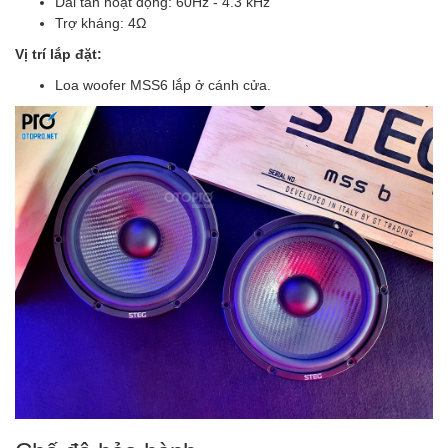
Dải tần hoạt động: 60Hz - 4.3 kHz
Trợ kháng: 4Ω
Vị trí lắp đặt:
Loa woofer MSS6 lắp ở cánh cửa.