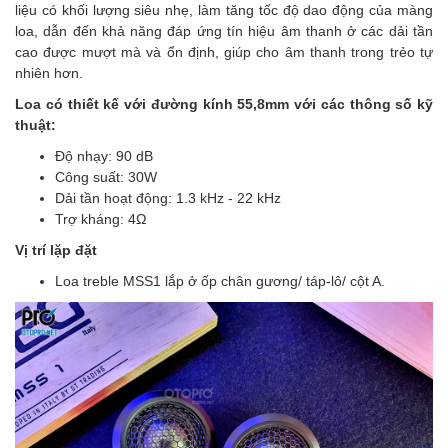
liệu có khối lượng siêu nhẹ, làm tăng tốc độ dao động của màng
loa, dẫn đến khả năng đáp ứng tín hiệu âm thanh ở các dải tần
cao được mượt mà và ổn định, giúp cho âm thanh trong trẻo tự
nhiên hơn.
Loa có thiết kế với đường kính 55,8mm với các thông số kỹ
thuật:
Độ nhạy: 90 dB
Công suất: 30W
Dải tần hoạt động: 1.3 kHz - 22 kHz
Trợ kháng: 4Ω
Vị trí lặp đặt
Loa treble MSS1 lắp ở ốp chân gương/ táp-lô/ cột A.