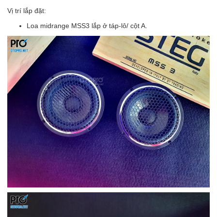
Vị trí lắp đặt:
Loa midrange MSS3 lắp ở táp-lô/ cột A.