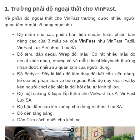
1. Trường phái độ ngoại thất cho VinFast.
Về phần độ ngoại thất cho VinFast thường được nhiều người
quan tâm ở một số hạng mục như:
Độ mâm cho các phiên bản tiêu chuẩn hoặc phiên bản
nâng cao của 3 mẫu xe của
VinFast
như VinFast Fadil,
VinFast Lux A,VinFast Lux SA.
Độ tem, dán decal, Wrap đổi màu. Có rất nhiều mẫu độ
decal khác nhau, nhưng có vẻ mẫu decal Maybach thường
nhận được nhiều sự quan tâm của người dùng.
Độ Bodykit. Đây là kiểu độ làm thay đổi kết cấu kiểu dáng,
kể của bộ phận thân vỏ bên ngoài. Kiểu độ này khá ít và kỳ
kén người chơi đặc biệt là đòi hỏi đầu tư kinh tế lớn.
Độ mặt calang & lippo lắp thêm cho VinFast Lux A, VinFast
Lux SA.
Độ bậc dẫm cửa lên xuống cho dòng VinFast Lux SA.
Độ đèn tăng sáng.
Dán Film cách nhiệt cho kính xe.