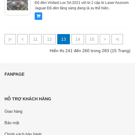
Độ đèn Vinfast Lux SA 2021 với bi 2 cặp bi Laser Aozoom
Jaguar Độ đèn tăng sáng đang là xu thế hiện..
|<
<
11
12
13
14
15
>
>|
Hiển thị 241 đến 260 trong 283 (15 Trang)
FANPAGE
HỖ TRỢ KHÁCH HÀNG
Giao hàng
Bảo mật
Chính sách bảo hành