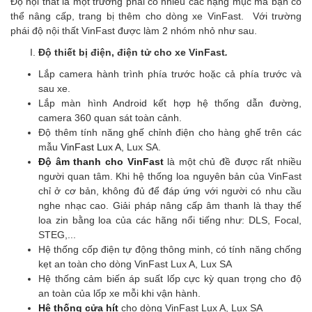
Độ nội thất là một trường phái có nhiều các hạng mục mà bạn có
thể nâng cấp, trang bị thêm cho dòng xe VinFast. Với trường
phái độ nội thất VinFast được làm 2 nhóm nhỏ như sau.
Độ thiết bị điện, điện tử cho xe VinFast
.
Lắp camera hành trình phía trước hoặc cả phía trước và
sau xe.
Lắp màn hình Android kết hợp hệ thống dẫn đường,
camera 360 quan sát toàn cảnh.
Độ thêm tính năng ghế chỉnh điện cho hàng ghế trên các
mẫu
VinFast Lux A
, Lux SA.
Độ âm thanh cho VinFast
là một chủ đề được rất nhiều
người quan tâm. Khi hệ thống loa nguyên bản của VinFast
chỉ ở cơ bản, không đủ để đáp ứng với người có nhu cầu
nghe nhạc cao. Giải pháp nâng cấp âm thanh là thay thế
loa zin bằng loa của các hãng nổi tiếng như: DLS, Focal,
STEG,...
Hệ thống cốp điện tự động thông minh, có tính năng chống
kẹt an toàn cho dòng VinFast Lux A, Lux SA
Hệ thống cảm biến áp suất lốp cực kỳ quan trọng cho độ
an toàn của lốp xe mỗi khi vận hành.
Hệ thống cửa hít
cho dòng VinFast Lux A, Lux SA