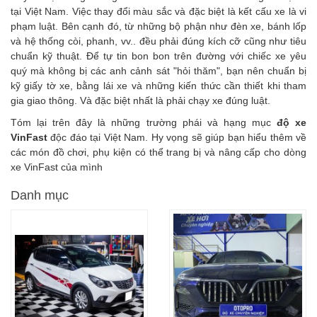
tại Việt Nam. Việc thay đổi màu sắc và đặc biệt là kết cấu xe là vi
phạm luật. Bên cạnh đó, từ những bộ phận như đèn xe, bánh lốp
và hệ thống còi, phanh, vv.. đều phải đúng kích cỡ cũng như tiêu
chuẩn kỹ thuật. Để tự tin bon bon trên đường với chiếc xe yêu
quý mà không bị các anh cảnh sát "hỏi thăm", bạn nên chuẩn bị
kỹ giấy tờ xe, bằng lái xe và những kiến thức cần thiết khi tham
gia giao thông. Và đặc biệt nhất là phải chạy xe đúng luật.
Tóm lại trên đây là những trường phái và hạng mục
độ xe
VinFast
độc đáo tại Việt Nam. Hy vọng sẽ giúp bạn hiểu thêm về
các món đồ chơi, phụ kiện có thể trang bị và nâng cấp cho dòng
xe VinFast của mình
Danh mục