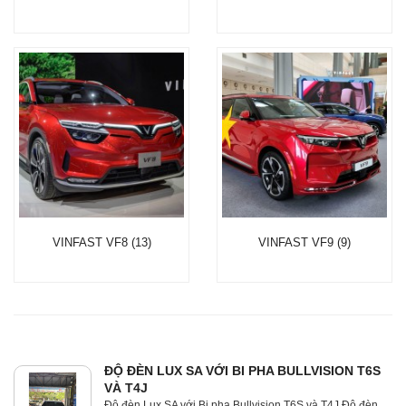
VINFAST VF8 (13)
VINFAST VF9 (9)
ĐỘ ĐÈN LUX SA VỚI BI PHA BULLVISION T6S
VÀ T4J
Độ đèn Lux SA với Bi pha Bullvision T6S và T4J Độ đèn