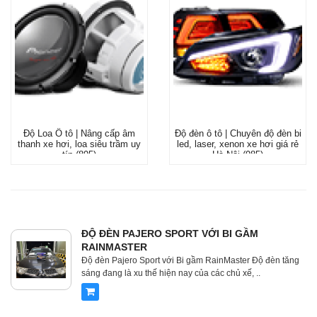
Độ Loa Ô tô | Nâng cấp âm
Độ đèn ô tô | Chuyên độ đèn bi
thanh xe hơi, loa siêu trầm uy
led, laser, xenon xe hơi giá rẻ
tín (895)
Hà Nội (985)
ĐỘ ĐÈN PAJERO SPORT VỚI BI GẦM
RAINMASTER
Độ đèn Pajero Sport với Bi gầm RainMaster Độ đèn tăng
sáng đang là xu thế hiện nay của các chủ xế, ..