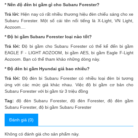
* Nên độ đèn bi gầm gì cho Subaru Forester?
Trả lời:
Hiện nay có rất nhiều thương hiệu đèn chiếu sáng cho xe
Subaru Forester. Một số cái tên nổi tiếng là X-Light, VN Light,
Aozoom....
* Độ bi gầm Subaru Forester loại nào tốt?
Trả lời:
Độ bi gầm cho Subaru Forester có thể kể đến bi gầm
EAGLE F - LIGHT AOZOOM, bi gầm AES, bi gầm Eagle F-Light
Aozoom. Bạn có thể tham khảo những dòng này.
* Độ đèn bi gầm Hyundai giá bao nhiêu?
Trả lời:
Độ đèn bi Subaru Forester có nhiều loại đèn bi tương
ứng với các mức giá khác nhau. Việc độ bi gầm cơ bản cho
Subaru Forester với bi gầm từ 3 triệu đồng
Tag:
độ đèn Subaru Forester
,
độ đèn Forester
,
độ đèn gầm
Subaru Forester
,
độ bi gầm Subaru Forester
Đánh giá (0)
Không có đánh giá cho sản phẩm này.