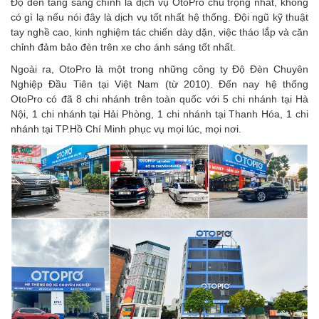
Độ đèn tăng sáng chính là dịch vụ OtoPro chú trọng nhất, không
có gì lạ nếu nói đây là dịch vụ tốt nhất hệ thống. Đội ngũ kỹ thuật
tay nghề cao, kinh nghiệm tác chiến dày dặn, việc tháo lắp và căn
chỉnh đảm bảo đèn trên xe cho ánh sáng tốt nhất.
Ngoài ra, OtoPro là một trong những công ty Độ Đèn Chuyên
Nghiệp Đầu Tiên tại Việt Nam (từ 2010). Đến nay hệ thống
OtoPro có đã 8 chi nhánh trên toàn quốc với 5 chi nhánh tại Hà
Nội, 1 chi nhánh tại Hải Phòng, 1 chi nhánh tại Thanh Hóa, 1 chi
nhánh tại TP.Hồ Chí Minh phục vụ mọi lúc, mọi nơi.