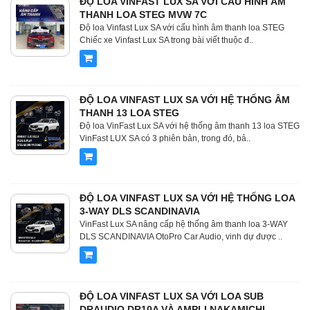
ĐỘ LOA VINFAST LUX SA VỚI CẤU HÌNH ÂM
THANH LOA STEG MVW 7C
Độ loa Vinfast Lux SA với cấu hình âm thanh loa STEG
Chiếc xe Vinfast Lux SA trong bài viết thuộc đ..
ĐỘ LOA VINFAST LUX SA VỚI HỆ THỐNG ÂM
THANH 13 LOA STEG
Độ loa VinFast Lux SA với hệ thống âm thanh 13 loa STEG
VinFast LUX SA có 3 phiên bản, trong đó, bả..
ĐỘ LOA VINFAST LUX SA VỚI HỆ THỐNG LOA
3-WAY DLS SCANDINAVIA
VinFast Lux SA nâng cấp hệ thống âm thanh loa 3-WAY
DLS SCANDINAVIA OtoPro Car Audio, vinh dự được ..
ĐỘ LOA VINFAST LUX SA VỚI LOA SUB
DRAUDIO DR10A VÀ AMPLI NAKAMICHI