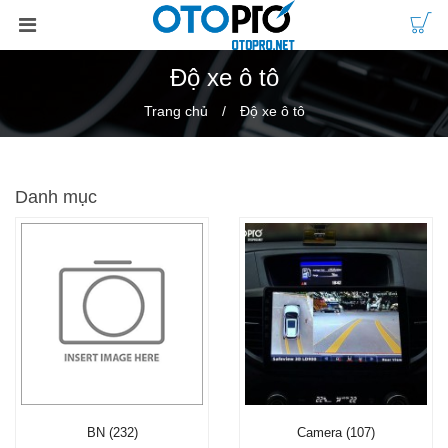
Độ xe ô tô
Trang chủ
Độ xe ô tô
Danh mục
BN (232)
Camera (107)