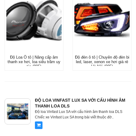
Độ Loa Ô tô | Nâng cấp âm
Độ đèn ô tô | Chuyên độ đèn bi
thanh xe hơi, loa siêu trầm uy
led, laser, xenon xe hơi giá rẻ
tín (895)
Hà Nội (985)
ĐỘ LOA VINFAST LUX SA VỚI CẤU HÌNH ÂM
THANH LOA DLS
Độ loa Vinfast Lux SA với cấu hình âm thanh loa DLS
Chiếc xe Vinfast Lux SA trong bài viết thuộc đờ..