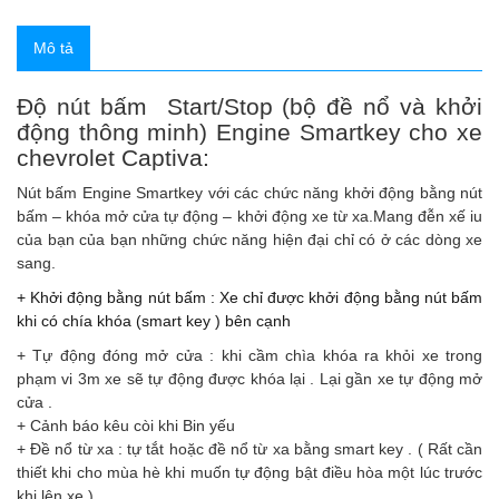
Mô tả
Độ nút bấm Start/Stop (bộ đề nổ và khởi
động thông minh) Engine Smartkey cho xe
chevrolet Captiva:
Nút bấm Engine Smartkey với các chức năng khởi động bằng nút
bấm – khóa mở cửa tự động – khởi động xe từ xa.Mang đễn xế iu
của bạn của bạn những chức năng hiện đại chỉ có ở các dòng xe
sang.
+ Khởi động bằng nút bấm : Xe chỉ được khởi động bằng nút bấm
khi có chía khóa (smart key ) bên cạnh
+ Tự động đóng mở cửa : khi cầm chìa khóa ra khỏi xe trong
phạm vi 3m xe sẽ tự động được khóa lại . Lại gần xe tự động mở
cửa .
+ Cảnh báo kêu còi khi Bin yếu
+ Đề nổ từ xa : tự tắt hoặc đề nổ từ xa bằng smart key . ( Rất cần
thiết khi cho mùa hè khi muốn tự động bật điều hòa một lúc trước
khi lên xe ).