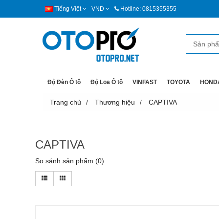
Tiếng Việt
VND
Hotline: 0815355355
Độ Đèn Ô tô
Độ Loa Ô tô
VINFAST
TOYOTA
HOND
Trang chủ
Thương hiệu
CAPTIVA
CAPTIVA
So sánh sản phẩm (0)