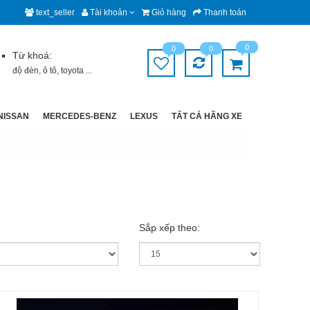
text_seller
Tài khoản
Giỏ hàng
Thanh toán
0
0
0
Từ khoá:
độ đèn
,
ô tô
,
toyota
...
NISSAN
MERCEDES-BENZ
LEXUS
TẤT CẢ HÃNG XE
Sắp xếp theo: