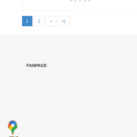
1
2
>
>|
FANPAGE