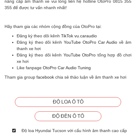
nâng cấp âm thanh xe vui lòng liên hệ hotline OtoPro 0815 355
355 để được tư vấn nhanh nhất!
Hãy tham gia các nhóm cộng đồng của OtoPro tại:
Đăng ký theo dõi kênh
TikTok vu.caraudio
Đăng ký theo dõi kênh
YouTube OtoPro Car Audio
về âm
thanh xe hơi
Đăng ký theo dõi kênh
YouTube OtoPro
tổng hợp đồ chơi
xe hơi
Like fanpage
OtoPro Car Audio Tuning
Tham gia group
facebook
chia sẻ thảo luận về âm thanh xe hơi
ĐỘ LOA Ô TÔ
ĐỘ ĐÈN Ô TÔ
Độ loa Hyundai Tucson với cấu hình âm thanh cao cấp