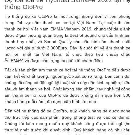
thống OtoPro
Hệ thống độ xe OtoPro là một trong những đơn vị tiên phong
trong lĩnh vực âm thanh xe hơi tại Việt Nam. Tại cuộc thi âm
thanh xe hơi Việt Nam EMMA Vietnam 2019, chúng tôi đã giành
được 2 giải thưởng quan trọng là Best of Sound cho cấu hình âm
thanh hay nhất, và Sound Quality cho cấu hình âm thanh chất
lượng với giá trị dưới 2.000Euro. Đây là cuộc thi về âm thanh xe
hơi lớn nhất tại Việt Nam, tổ chức theo tiêu chuẩn châu
Âu
EMMA
và được các trọng tài quốc tế chấm điểm.
Tất cả sản phẩm âm thanh xe hơi tại hệ thống OtoPro đều được
cam kết về chất lượng, nguồn gốc xuất xứ rõ ràng. Bên cạnh đó,
chúng tôi cũng có đội ngũ kỹ thuật viên dày dặn kinh nghiệm, hiểu
sâu về âm thanh xe hơi. Chất lượng sản phẩm, tay nghề thi công
âm thanh xe hơi của OtoPro đã được khẳng định qua hơn 500
khách hàng mỗi năm, đa dạng cấu hình lớn nhỏ.
Đến với hệ thống độ xe OtoPro, quý khách hàng sẽ được nghe
thử trực tiếp các sản phẩm trong phòng test và các xe demo.
Chúng tôi luôn mong muốn quý khách hàng được trải nghiệm
thực tế nhất trước khi quyết định. Quý khách hàng có nhu cầu