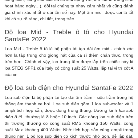
hoạt hàng ngày…), đôi tai chúng ta nhạy cảm nhất và cũng đánh
giá chính xác nhất ở dải tần số này. Một âm mid được coi là tốt
khi có sự rõ ràng, chi tiết, trong trẻo.
Độ loa Mid - Treble ô tô cho Hyundai
SantaFe 2022
Loa Mid - Treble ô tô
là bộ phận tái tạo dải âm mid - chính xác
hơn là tập trung cho giọng hát của ca sĩ thêm chân thực, trong
trẻo hơn. Chính vì vậy, loa trung tâm được lắp trên chiếc này là
loa STEG SFF1 của Italy có công suất 25 Watts, lắp tại vị trí cột A
của xe.
Độ loa sub điện cho Hyundai SantaFe 2022
Loa sub điện là bộ phận tái tạo dải âm trầm - siêu trầm trong hệ
thống âm thanh xe hơi. Loa sub điện gồm 1 loa subwoofer và 1
ampli tích hợp sẵn, được đóng trong thùng. Đường kính
loa sub
điện ô tô
thường là 8 hoặc 10 inch. Các dòng loa sub điện trên
thị trường thường có công suất RMS khoảng 150 Watts, công
suất Max khoảng 400 Watts. Nhờ tích hợp sẵn cùng ampli trong
thùng nên 1 bộ loa sub điện có kích thước nhỏ gọn, dễ lắp đặt.