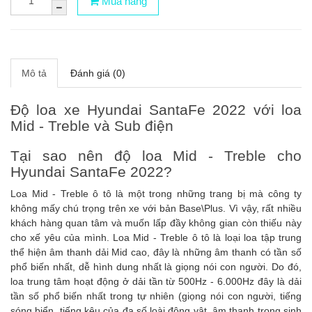
Mua hàng
Mô tả
Đánh giá (0)
Độ loa xe Hyundai SantaFe 2022 với loa
Mid - Treble và Sub điện
Tại sao nên độ loa Mid - Treble cho
Hyundai SantaFe 2022?
Loa Mid - Treble ô tô là một trong những trang bị mà công ty
không mấy chú trọng trên xe với bản Base\Plus. Vì vậy, rất nhiều
khách hàng quan tâm và muốn lấp đầy không gian còn thiếu này
cho xế yêu của mình. Loa Mid - Treble ô tô là loại loa tập trung
thể hiện âm thanh dải Mid cao, đây là những âm thanh có tần số
phổ biến nhất, dễ hình dung nhất là giọng nói con người. Do đó,
loa trung tâm hoạt động ở dải tần từ 500Hz - 6.000Hz đây là dải
tần số phổ biến nhất trong tự nhiên (giọng nói con người, tiếng
sóng biển, tiếng kêu của đa số loài động vật, âm thanh trong sinh