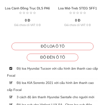
Loa Cánh Đồng Trục DLS PA6
Loa Mid-Treb STEG SFF1
0 Đ
0 Đ
Giá chưa có VAT: 0 Đ
Giá chưa có VAT: 0 Đ
ĐỘ LOA Ô TÔ
ĐỘ ĐÈN Ô TÔ
Độ loa Hyundai Tucson với cấu hình âm thanh cao cấp
Focal
Độ loa KIA Sorento 2021 với cấu hình âm thanh cao
cấp Focal
3 cách độ âm thanh Hyundai Santafe cho người mới
Độ loa sub cho Vinfast LUX SA - Chọn loa sub điện