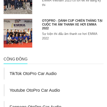
EMMA Vietnam 2023 có tới 66 xe đăng ký
thi
OTOPRO - DÀNH CUP CHIẾN THẮNG TẠI
CUỘC THI ÂM THANH XE HƠI EMMA
2022
Sự kiện thi đấu âm thanh xe hơi EMMA
2022
CỘNG ĐỒNG
TikTok OtoPro Car Audio
Youtube OtoPro Car Audio
Fanpage OtoPro Car Audio