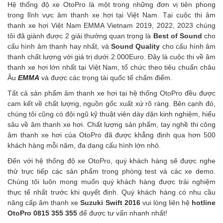
Hệ thống độ xe OtoPro là một trong những đơn vị tiên phong
trong lĩnh vực âm thanh xe hơi tại Việt Nam. Tại cuộc thi âm
thanh xe hơi Việt Nam EMMA Vietnam 2019, 2022, 2023 chúng
tôi đã giành được 2 giải thưởng quan trọng là
Best of Sound
cho
cấu hình âm thanh hay nhất, và
Sound Quality
cho cấu hình âm
thanh chất lượng với giá trị dưới 2.000Euro. Đây là cuộc thi về âm
thanh xe hơi lớn nhất tại Việt Nam, tổ chức theo tiêu chuẩn châu
Âu
EMMA
và được các trọng tài quốc tế chấm điểm.
Tất cả sản phẩm âm thanh xe hơi tại hệ thống OtoPro đều được
cam kết về chất lượng, nguồn gốc xuất xứ rõ ràng. Bên cạnh đó,
chúng tôi cũng có đội ngũ kỹ thuật viên dày dặn kinh nghiệm, hiểu
sâu về âm thanh xe hơi. Chất lượng sản phẩm, tay nghề thi công
âm thanh xe hơi của OtoPro đã được khẳng định qua hơn 500
khách hàng mỗi năm, đa dạng cấu hình lớn nhỏ.
Đến với hệ thống độ xe OtoPro, quý khách hàng sẽ được nghe
thử trực tiếp các sản phẩm trong phòng test và các xe demo.
Chúng tôi luôn mong muốn quý khách hàng được trải nghiệm
thực tế nhất trước khi quyết định. Quý khách hàng có nhu cầu
nâng cấp âm thanh xe
Suzuki Swift 2016
vui lòng liên hệ
hotline
OtoPro 0815 355 355
để được tư vấn nhanh nhất!