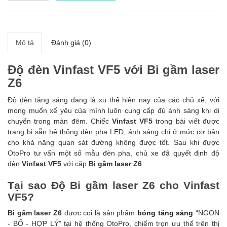
Mô tả
Đánh giá (0)
Độ đèn Vinfast VF5 với Bi gầm laser
Z6
Độ đèn tăng sáng đang là xu thế hiện nay của các chủ xế, với
mong muốn xế yêu của mình luôn cung cấp đủ ánh sáng khi di
chuyển trong màn đêm. Chiếc
Vinfast VF5
trong bài viết được
trang bị sẵn hệ thống đèn pha LED, ánh sáng chỉ ở mức cơ bản
cho khả năng quan sát đường không được tốt. Sau khi được
OtoPro tư vấn một số mẫu đèn pha, chủ xe đã quyết định độ
đèn
Vinfast VF5
với cặp
Bi gầm laser Z6
Tại sao Độ Bi gầm laser Z6 cho Vinfast
VF5?
Bi gầm laser Z6
được coi là sản phẩm
bóng tăng sáng
“NGON
- BỔ - HỢP LÝ” tại hệ thống OtoPro, chiếm trọn ưu thế trên thị