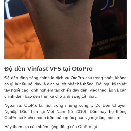
Độ đèn Vinfast VF5 tại OtoPro
Độ đèn tăng sáng chính là dịch vụ OtoPro chú trọng nhất, không
có gì lạ nếu nói đây là dịch vụ tốt nhất hệ thống. Đội ngũ kỹ thuật
tay nghề cao, kinh nghiệm tác chiến dày dặn, việc tháo lắp và căn
chỉnh đảm bảo đèn trên xe cho ánh sáng tốt nhất.
Ngoài ra, OtoPro là một trong những công ty Độ Đèn Chuyên
Nghiệp Đầu Tiên tại Việt Nam (từ 2010). Đến nay hệ thống
OtoPro có 5 chi nhánh trên toàn quốc phục vụ mọi lúc, mọi nơi.
Hãy tham gia các nhóm cộng đồng của OtoPro tại: