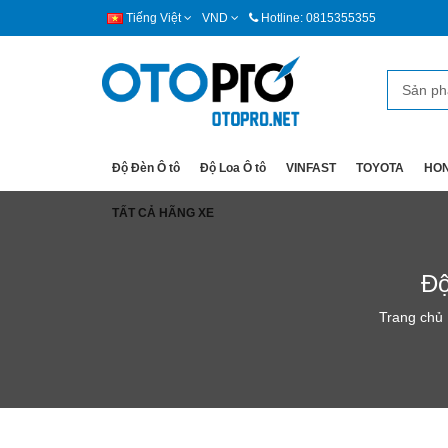
Tiếng Việt
VND
Hotline: 0815355355
Độ Đèn Ô tô
Độ Loa Ô tô
VINFAST
TOYOTA
HO
TẤT CẢ HÃNG XE
Độ
Trang chủ