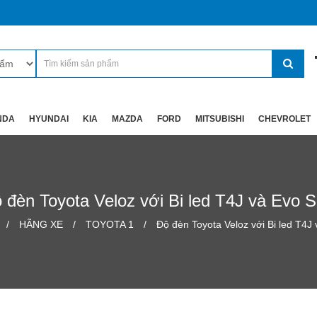
NDA
HYUNDAI
KIA
MAZDA
FORD
MITSUBISHI
CHEVROLET
 đèn Toyota Veloz với Bi led T4J và Evo 
HÃNG XE
TOYOTA 1
Độ đèn Toyota Veloz với Bi led T4J