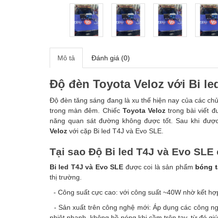
Mô tả
Đánh giá (0)
Độ đèn
Toyota Veloz
với Bi l
Độ đèn tăng sáng đang là xu thế hiện nay của các ch
trong màn đêm. Chiếc
Toyota Veloz
trong bài viết 
năng quan sát đường không được tốt. Sau khi đượ
Veloz
với cặp Bi led T4J và Evo SLE.
Tại sao Độ Bi led T4J và Evo SLE
Bi led T4J và Evo SLE
được coi là sản phẩm
bóng 
thị trường.
- Công suất cực cao: với công suất ~40W nhờ kết hợp
- Sản xuất trên công nghệ mới: Áp dụng các công ng
nhiệt nhanh, không hề nóng khi cầm trên tay, từ đó gi