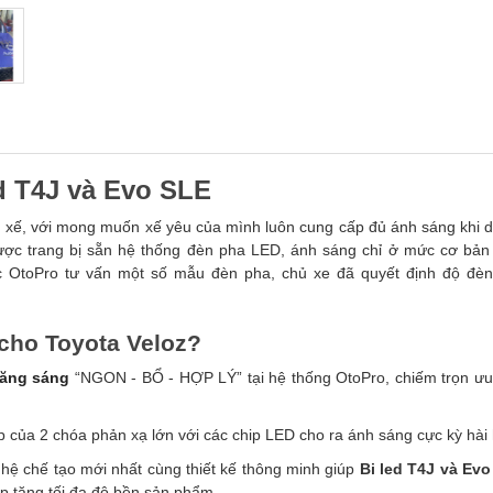
ed T4J và Evo SLE
ủ xế, với mong muốn xế yêu của mình luôn cung cấp đủ ánh sáng khi d
được trang bị sẵn hệ thống đèn pha LED, ánh sáng chỉ ở mức cơ bản
c OtoPro tư vấn một số mẫu đèn pha, chủ xe đã quyết định độ đè
 cho Toyota Veloz?
tăng sáng
“NGON - BỔ - HỢP LÝ” tại hệ thống OtoPro, chiếm trọn ưu 
 của 2 chóa phản xạ lớn với các chip LED cho ra ánh sáng cực kỳ hài
hệ chế tạo mới nhất cùng thiết kế thông minh giúp
Bi led T4J và Ev
úp tăng tối đa độ bền sản phẩm.