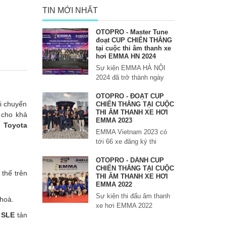
TIN MỚI NHẤT
OTOPRO - Master Tune
đoạt CUP CHIẾN THẮNG
tại cuộc thi âm thanh xe
hơi EMMA HN 2024
Sự kiện EMMA HÀ NỘI
2024 đã trở thành ngày
OTOPRO - ĐOẠT CUP
i chuyển
CHIẾN THẮNG TẠI CUỘC
THI ÂM THANH XE HƠI
 cho khả
EMMA 2023
n
Toyota
EMMA Vietnam 2023 có
tới 66 xe đăng ký thi
OTOPRO - DÀNH CUP
CHIẾN THẮNG TẠI CUỘC
thế trên
THI ÂM THANH XE HƠI
EMMA 2022
Sự kiện thi đấu âm thanh
 hoà.
xe hơi EMMA 2022
o SLE
tản