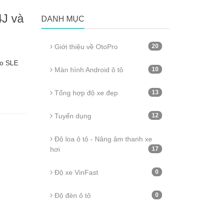
4J và
DANH MỤC
Giới thiệu về OtoPro
20
vo SLE
Màn hình Android ô tô
10
Tổng hợp độ xe đẹp
13
Tuyển dụng
12
Độ loa ô tô - Nâng âm thanh xe
hơi
17
Độ xe VinFast
0
Độ đèn ô tô
0