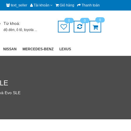
text_seller
Tài khoản
Giỏ hàng
Thanh toán
0
0
0
Từ khoá:
độ đèn
,
ô tô
,
toyota
...
NISSAN
MERCEDES-BENZ
LEXUS
SLE
 và Evo SLE