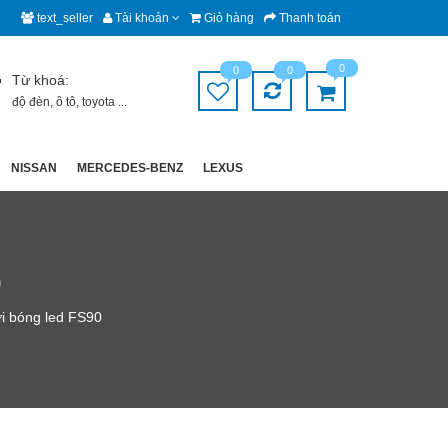
text_seller
Tài khoản
Giỏ hàng
Thanh toán
0
0
0
Từ khoá:
độ đèn
,
ô tô
,
toyota
...
NISSAN
MERCEDES-BENZ
LEXUS
0
i bóng led FS90