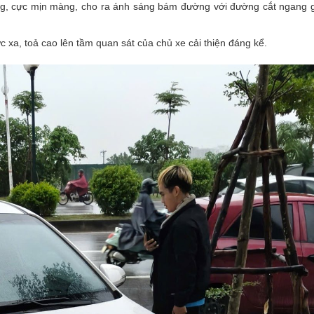
ng, cực mịn màng, cho ra ánh sáng bám đường với đường cắt ngang 
 xa, toả cao lên tầm quan sát của chủ xe cải thiện đáng kể.