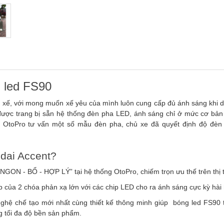
 led FS90
ủ xế, với mong muốn xế yêu của mình luôn cung cấp đủ ánh sáng khi d
 được trang bị sẵn hệ thống đèn pha LED, ánh sáng chỉ ở mức cơ bản
 OtoPro tư vấn một số mẫu đèn pha, chủ xe đã quyết định độ đèn
dai Accent?
NGON - BỔ - HỢP LÝ” tại hệ thống OtoPro, chiếm trọn ưu thế trên thị 
 của 2 chóa phản xạ lớn với các chip LED cho ra ánh sáng cực kỳ hài
hệ chế tạo mới nhất cùng thiết kế thông minh giúp bóng led FS90 t
g tối đa độ bền sản phẩm.