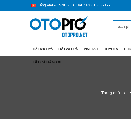
Tiếng Việt
VND
Hotline: 0815355355
Độ Đèn Ô tô
Độ Loa Ô tô
VINFAST
TOYOTA
HO
TẤT CẢ HÃNG XE
Trang chủ