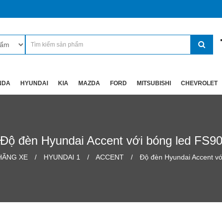
NDA
HYUNDAI
KIA
MAZDA
FORD
MITSUBISHI
CHEVROLET
Độ đèn Hyundai Accent với bóng led FS9
HÃNG XE
HYUNDAI 1
ACCENT
Độ đèn Hyundai Accent vớ