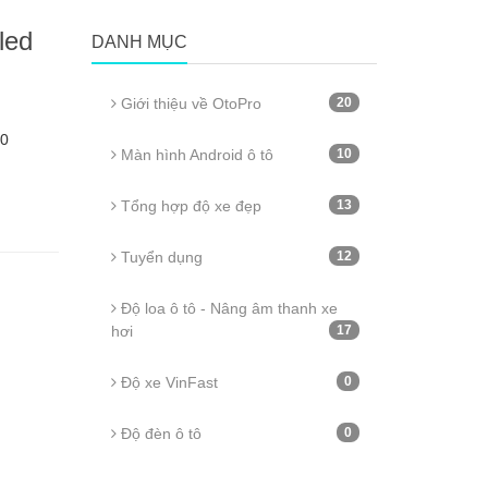
led
DANH MỤC
Giới thiệu về OtoPro
20
90
Màn hình Android ô tô
10
Tổng hợp độ xe đẹp
13
Tuyển dụng
12
Độ loa ô tô - Nâng âm thanh xe
hơi
17
Độ xe VinFast
0
Độ đèn ô tô
0