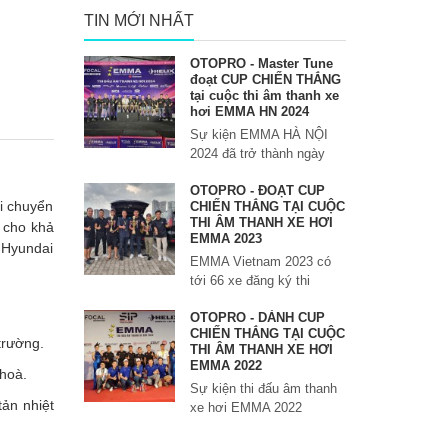
TIN MỚI NHẤT
OTOPRO - Master Tune
đoạt CUP CHIẾN THẮNG
tại cuộc thi âm thanh xe
hơi EMMA HN 2024
Sự kiện EMMA HÀ NỘI
2024 đã trở thành ngày
OTOPRO - ĐOẠT CUP
i chuyển
CHIẾN THẮNG TẠI CUỘC
THI ÂM THANH XE HƠI
 cho khả
EMMA 2023
 Hyundai
EMMA Vietnam 2023 có
tới 66 xe đăng ký thi
OTOPRO - DÀNH CUP
CHIẾN THẮNG TẠI CUỘC
trường.
THI ÂM THANH XE HƠI
EMMA 2022
 hoà.
Sự kiện thi đấu âm thanh
ản nhiệt
xe hơi EMMA 2022