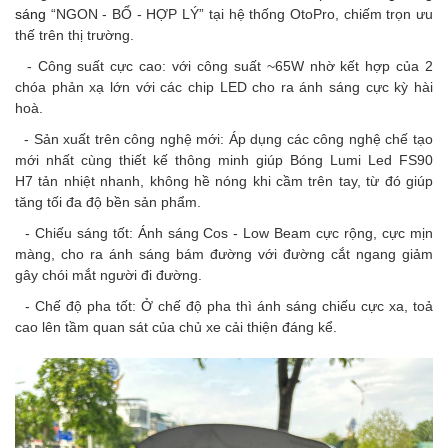
sáng
“NGON - BỔ - HỢP LÝ” tại hệ thống OtoPro, chiếm trọn ưu
thế trên thị trường.
- Công suất cực cao: với công suất ~65W nhờ kết hợp của 2
chóa phản xạ lớn với các chip LED cho ra ánh sáng cực kỳ hài
hoà.
- Sản xuất trên công nghệ mới: Áp dụng các công nghệ chế tạo
mới nhất cùng thiết kế thông minh giúp Bóng Lumi Led FS90
H7 tản nhiệt nhanh, không hề nóng khi cầm trên tay, từ đó giúp
tăng tối đa độ bền sản phẩm.
- Chiếu sáng tốt: Ánh sáng Cos - Low Beam cực rộng, cực mịn
màng, cho ra ánh sáng bám đường với đường cắt ngang giảm
gây chói mắt người đi đường.
- Chế độ pha tốt: Ở chế độ pha thì ánh sáng chiếu cực xa, toả
cao lên tầm quan sát của chủ xe cải thiện đáng kể.