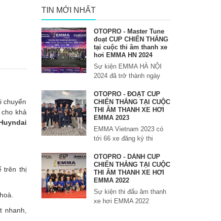
TIN MỚI NHẤT
OTOPRO - Master Tune
đoạt CUP CHIẾN THẮNG
tại cuộc thi âm thanh xe
hơi EMMA HN 2024
Sự kiện EMMA HÀ NỘI
2024 đã trở thành ngày
OTOPRO - ĐOẠT CUP
i chuyển
CHIẾN THẮNG TẠI CUỘC
THI ÂM THANH XE HƠI
 cho khả
EMMA 2023
Huyndai
EMMA Vietnam 2023 có
tới 66 xe đăng ký thi
OTOPRO - DÀNH CUP
CHIẾN THẮNG TẠI CUỘC
trên thị
THI ÂM THANH XE HƠI
EMMA 2022
Sự kiện thi đấu âm thanh
 hoà.
xe hơi EMMA 2022
t nhanh,