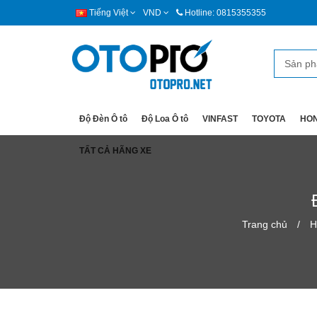
Tiếng Việt
VND
Hotline: 0815355355
Độ Đèn Ô tô
Độ Loa Ô tô
VINFAST
TOYOTA
HO
TẤT CẢ HÃNG XE
Trang chủ
H