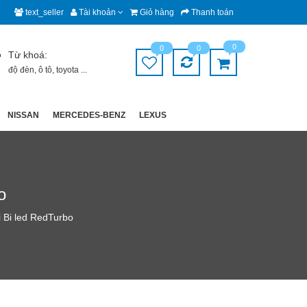
text_seller
Tài khoản
Giỏ hàng
Thanh toán
0
0
0
Từ khoá:
độ đèn
,
ô tô
,
toyota
...
NISSAN
MERCEDES-BENZ
LEXUS
o
 Bi led RedTurbo