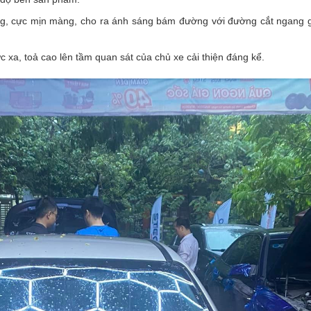
ng, cực mịn màng, cho ra ánh sáng bám đường với đường cắt ngang 
 xa, toả cao lên tầm quan sát của chủ xe cải thiện đáng kể.