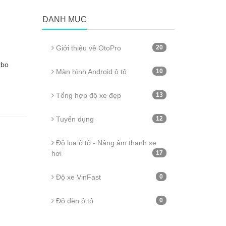
DANH MỤC
Giới thiệu về OtoPro
20
rbo
Màn hình Android ô tô
10
Tổng hợp độ xe đẹp
13
Tuyển dụng
12
Độ loa ô tô - Nâng âm thanh xe
hơi
17
Độ xe VinFast
0
Độ đèn ô tô
0