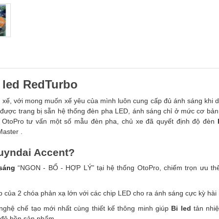
 led RedTurbo
ủ xế, với mong muốn xế yêu của mình luôn cung cấp đủ ánh sáng khi d
t được trang bị sẵn hệ thống đèn pha LED, ánh sáng chỉ ở mức cơ bản
 OtoPro tư vấn một số mẫu đèn pha, chủ xe đã quyết định độ đèn
aster .
Huyndai Accent?
sáng
“NGON - BỔ - HỢP LÝ” tại hệ thống OtoPro, chiếm trọn ưu thế 
 của 2 chóa phản xạ lớn với các chip LED cho ra ánh sáng cực kỳ hài
ghệ chế tạo mới nhất cùng thiết kế thông minh giúp
Bi led
tản nhiệ
a độ bền sản phẩm.