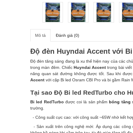
Mô tả
Đánh giá (0)
Độ đèn Huyndai Accent với Bi
Độ đèn tăng sáng đang là xu thế hiện nay của các ch
trong màn đêm. Chiếc
Huyndai Accent
trong bài viế
năng quan sát đường không được tốt. Sau khi được
Accent
với cặp Bi led Osram CBI Pro và bi gầm Rain M
Tại sao Độ Bi led RedTurbo cho 
Bi led RedTurbo
được coi là sản phẩm
bóng tăng 
trường.
- Công suất cực cao: với công suất ~65W nhờ kết hợp
- Sản xuất trên công nghệ mới: Áp dụng các công n
không hề nóng khi cầm trên tay, từ đó giúp tăng tối đ