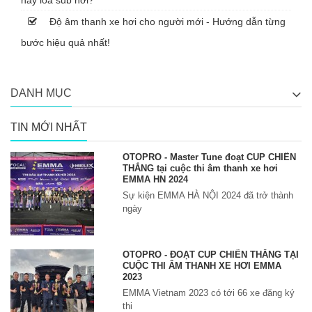
hay loa sub hơi?
Độ âm thanh xe hơi cho người mới - Hướng dẫn từng
bước hiệu quả nhất!
DANH MỤC
TIN MỚI NHẤT
OTOPRO - Master Tune đoạt CUP CHIẾN
THẮNG tại cuộc thi âm thanh xe hơi
EMMA HN 2024
Sự kiện EMMA HÀ NỘI 2024 đã trở thành
ngày
OTOPRO - ĐOẠT CUP CHIẾN THẮNG TẠI
CUỘC THI ÂM THANH XE HƠI EMMA
2023
EMMA Vietnam 2023 có tới 66 xe đăng ký
thi