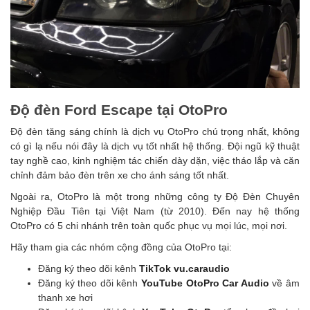
Độ đèn Ford Escape tại OtoPro
Độ đèn tăng sáng chính là dịch vụ OtoPro chú trọng nhất, không
có gì lạ nếu nói đây là dịch vụ tốt nhất hệ thống. Đội ngũ kỹ thuật
tay nghề cao, kinh nghiệm tác chiến dày dặn, việc tháo lắp và căn
chỉnh đảm bảo đèn trên xe cho ánh sáng tốt nhất.
Ngoài ra, OtoPro là một trong những công ty Độ Đèn Chuyên
Nghiệp Đầu Tiên tại Việt Nam (từ 2010). Đến nay hệ thống
OtoPro có 5 chi nhánh trên toàn quốc phục vụ mọi lúc, mọi nơi.
Hãy tham gia các nhóm cộng đồng của OtoPro tại:
Đăng ký theo dõi kênh
TikTok vu.caraudio
Đăng ký theo dõi kênh
YouTube OtoPro Car Audio
về âm
thanh xe hơi