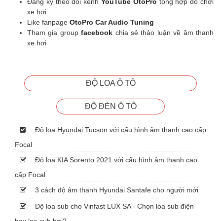
Đăng ký theo dõi kênh
YouTube OtoPro
tổng hợp đồ chơi
xe hơi
Like fanpage
OtoPro Car Audio Tuning
Tham gia group
facebook
chia sẻ thảo luận về âm thanh
xe hơi
ĐỘ LOA Ô TÔ
ĐỘ ĐÈN Ô TÔ
Độ loa Hyundai Tucson với cấu hình âm thanh cao cấp
Focal
Độ loa KIA Sorento 2021 với cấu hình âm thanh cao
cấp Focal
3 cách độ âm thanh Hyundai Santafe cho người mới
Độ loa sub cho Vinfast LUX SA - Chọn loa sub điện