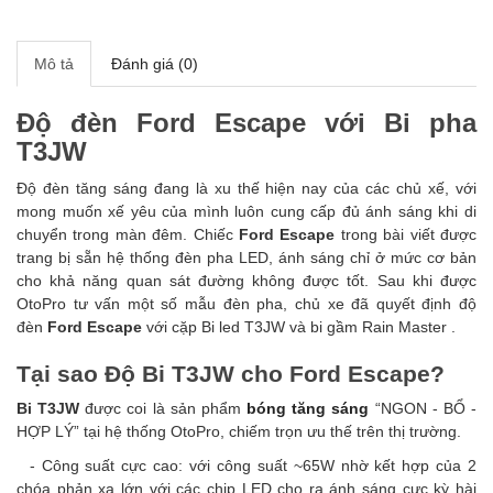
Mô tả
Đánh giá (0)
Độ đèn Ford Escape với Bi pha
T3JW
Độ đèn tăng sáng đang là xu thế hiện nay của các chủ xế, với
mong muốn xế yêu của mình luôn cung cấp đủ ánh sáng khi di
chuyển trong màn đêm. Chiếc
Ford Escape
trong bài viết được
trang bị sẵn hệ thống đèn pha LED, ánh sáng chỉ ở mức cơ bản
cho khả năng quan sát đường không được tốt. Sau khi được
OtoPro tư vấn một số mẫu đèn pha, chủ xe đã quyết định độ
đèn
Ford Escape
với cặp Bi led T3JW và bi gầm Rain Master .
Tại sao Độ Bi T3JW cho Ford Escape?
Bi T3JW
được coi là sản phẩm
bóng tăng sáng
“NGON - BỔ -
HỢP LÝ” tại hệ thống OtoPro, chiếm trọn ưu thế trên thị trường.
- Công suất cực cao: với công suất ~65W nhờ kết hợp của 2
chóa phản xạ lớn với các chip LED cho ra ánh sáng cực kỳ hài