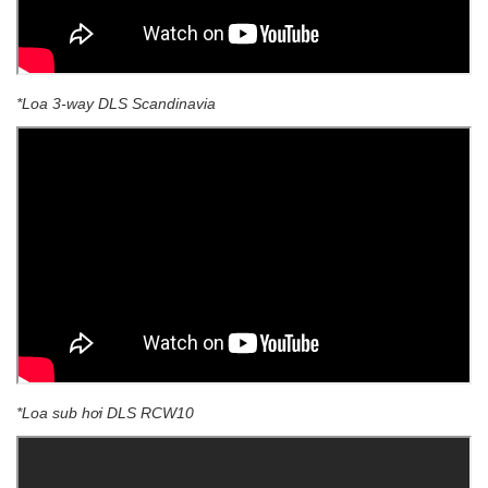
*Loa 3-way DLS Scandinavia
*Loa sub hơi DLS RCW10