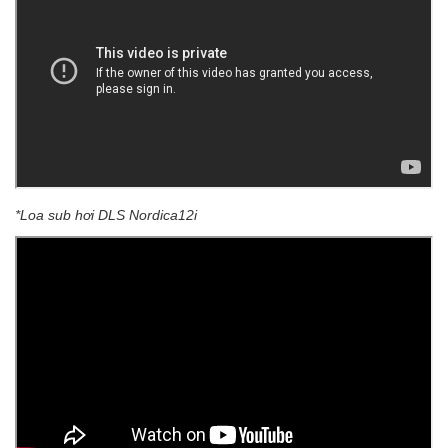
*Loa sub hơi DLS Nordica12i