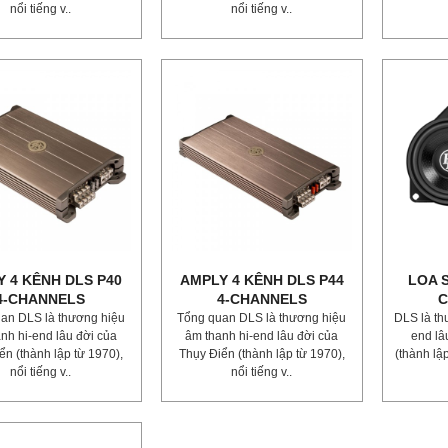
nổi tiếng v..
nổi tiếng v..
 4 KÊNH DLS P40
AMPLY 4 KÊNH DLS P44
LOA 
4-CHANNELS
4-CHANNELS
C
an DLS là thương hiệu
Tổng quan DLS là thương hiệu
DLS là th
nh hi-end lâu đời của
âm thanh hi-end lâu đời của
end lâ
ển (thành lập từ 1970),
Thụy Điển (thành lập từ 1970),
(thành lập
nổi tiếng v..
nổi tiếng v..