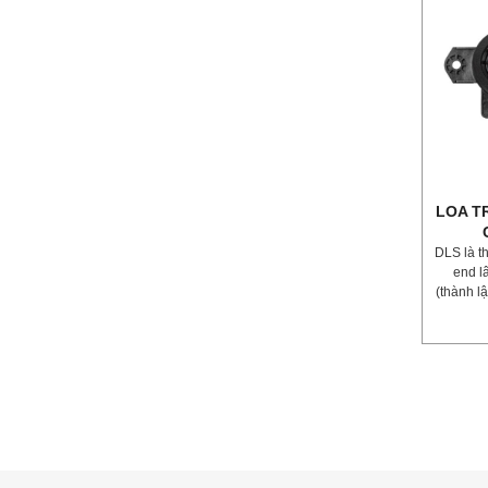
LOA T
DLS là t
end l
(thành lậ