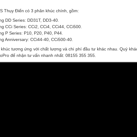
S Thụy Điển có 3 phân khúc chính, gồm:
ng DD Series: DD31T, DD3-40.
g CCi Series: CCi2, CCi4, CCi44, CCi500.
g P Series: P10, P20, P40, P44.
g Anniversary: CCi44-40, CCi500-40.
khúc tương ứng với chất lượng và chi phí đầu tư khác nhau. Quý khá
toPro để nhận tư vấn nhanh nhất: 08155 355 355.