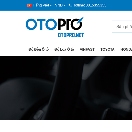
Tiếng Việt
VND
Hotline: 0815355355
Độ Đèn Ô tô
Độ Loa Ô tô
VINFAST
TOYOTA
HOND