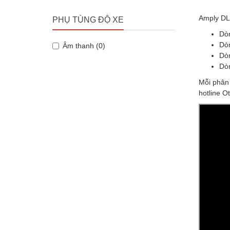
Amply DL
PHỤ TÙNG ĐỘ XE
Dò
Dòn
Âm thanh (0)
Dòn
Dòn
Mỗi phân 
hotline O