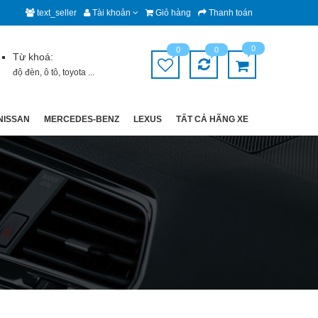
text_seller
Tài khoản
Giỏ hàng
Thanh toán
0
0
0
Từ khoá:
độ đèn
,
ô tô
,
toyota
...
NISSAN
MERCEDES-BENZ
LEXUS
TẤT CẢ HÃNG XE