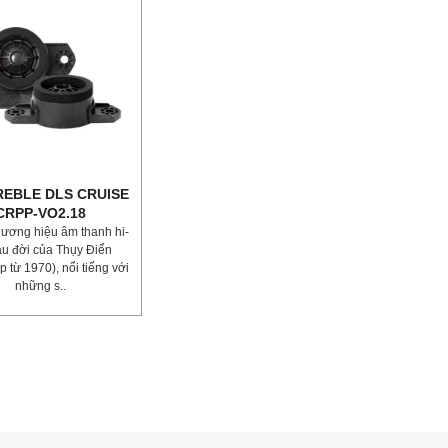
REBLE DLS CRUISE
CRPP-VO2.18
hương hiệu âm thanh hi-
âu đời của Thụy Điển
p từ 1970), nổi tiếng với
⁣những s..