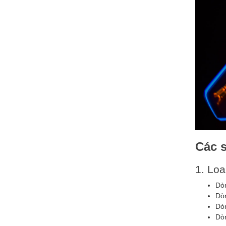
Các 
1. Lo
Dò
Dòn
Dò
Dòn