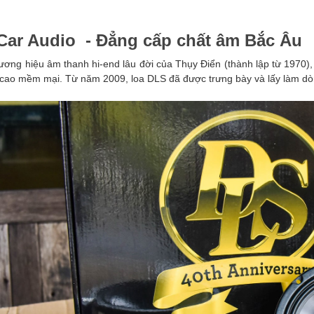
Car Audio - Đẳng cấp chất âm Bắc Âu
ương hiệu âm thanh hi-end lâu đời của Thụy Điển (thành lập từ 1970),
 cao mềm mại. Từ năm 2009, loa DLS đã được trưng bày và lấy làm dòn