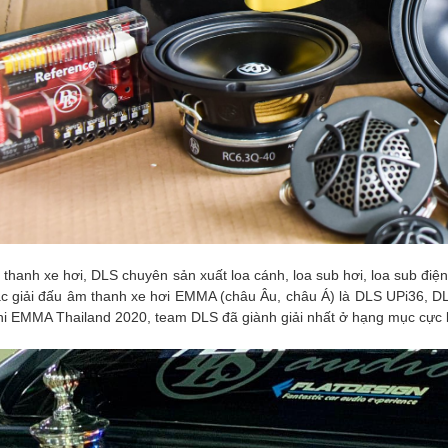
thanh xe hơi, DLS chuyên sản xuất loa cánh, loa sub hơi, loa sub điệ
ác giải đấu âm thanh xe hơi EMMA (châu Âu, châu Á) là DLS UPi36, D
thi EMMA Thailand 2020, team DLS đã giành giải nhất ở hạng mục cực k