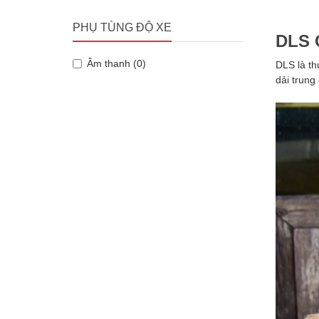
PHỤ TÙNG ĐỘ XE
DLS 
Âm thanh (0)
DLS là th
dải trung