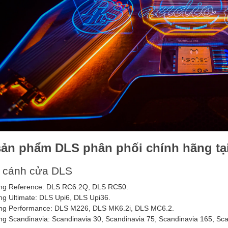
sản phẩm DLS phân phối chính hãng tạ
a cánh cửa DLS
ng Reference: DLS RC6.2Q, DLS RC50.
g Ultimate: DLS Upi6, DLS Upi36.
ng Performance: DLS M226, DLS MK6.2i, DLS MC6.2.
g Scandinavia: Scandinavia 30, Scandinavia 75, Scandinavia 165, Sca