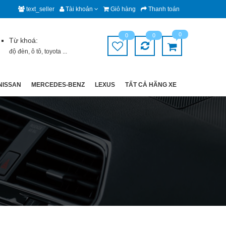
text_seller
Tài khoản
Giỏ hàng
Thanh toán
0
0
0
Từ khoá:
độ đèn
,
ô tô
,
toyota
...
NISSAN
MERCEDES-BENZ
LEXUS
TẤT CẢ HÃNG XE