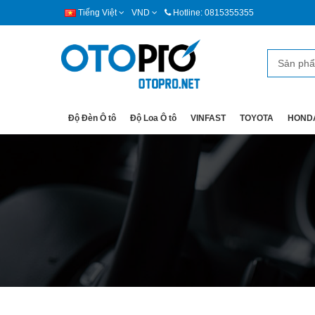
Tiếng Việt
VND
Hotline: 0815355355
Độ Đèn Ô tô
Độ Loa Ô tô
VINFAST
TOYOTA
HOND