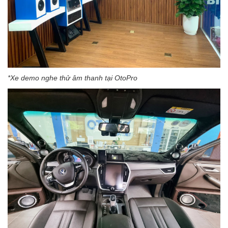
*Xe demo nghe thử âm thanh tại OtoPro