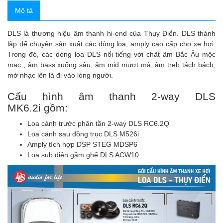
Mô tả
DLS là thương hiệu âm thanh hi-end của Thụy Điển. DLS thành
lập để chuyên sản xuất các dòng loa, amply cao cấp cho xe hơi.
Trong đó, các dòng loa DLS nổi tiếng với chất âm Bắc Âu mộc
mạc , âm bass xuống sâu, âm mid mượt mà, âm treb tách bách,
mở nhạc lên là đi vào lòng người.
Cấu hình âm thanh 2-way DLS
MK6.2i gồm:
Loa cánh trước phân tần 2-way DLS RC6.2Q
Loa cánh sau đồng trục DLS M526i
Amply tích hợp DSP STEG MDSP6
Loa sub điện gầm ghế DLS ACW10