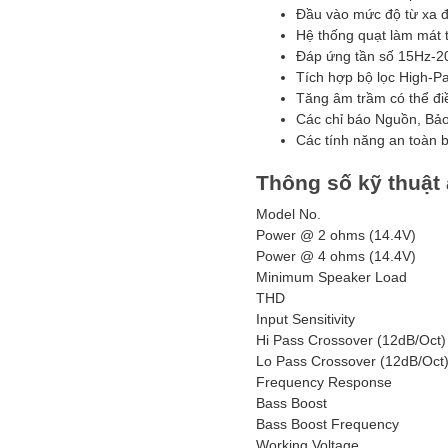
Đầu vào mức độ từ xa đ
Hệ thống quạt làm mát 
Đáp ứng tần số 15Hz-20
Tích hợp bộ lọc High-P
Tăng âm trầm có thể đi
Các chỉ báo Nguồn, Bảo
Các tính năng an toàn b
Thông số kỹ thuậ
Model No.
Power @ 2 ohms (14.4V)
Power @ 4 ohms (14.4V)
Minimum Speaker Load
THD
Input Sensitivity
Hi Pass Crossover (12dB/Oct)
Lo Pass Crossover (12dB/Oct
Frequency Response
Bass Boost
Bass Boost Frequency
Working Voltage