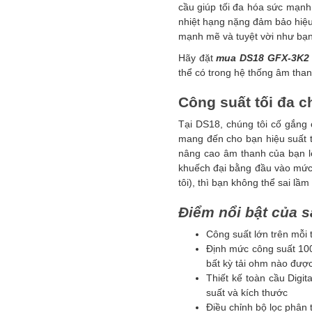
cầu giúp tối đa hóa sức mạnh 
nhiệt hạng nặng đảm bảo hiệu
mạnh mẽ và tuyệt vời như bạn
Hãy đặt
mua DS18
GFX-3K2
thể có trong hệ thống âm tha
Công suất tối đa c
Tại DS18, chúng tôi cố gắng
mang đến cho bạn hiệu suất tố
nâng cao âm thanh của bạn l
khuếch đại bằng đầu vào mức 
tôi), thì bạn không thể sai lầ
Điểm nổi bật của 
Công suất lớn trên mỗi 
Định mức công suất 10
bất kỳ tải ohm nào đượ
Thiết kế toàn cầu Digit
suất và kích thước
Điều chỉnh bộ lọc phân