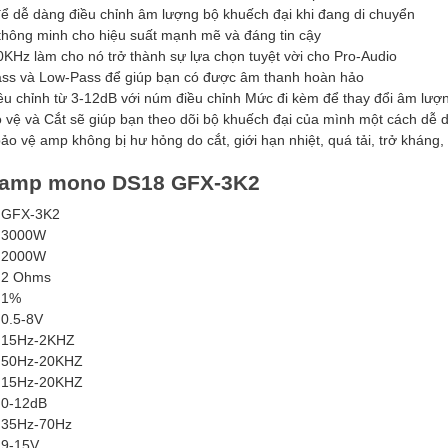
ể dễ dàng điều chỉnh âm lượng bộ khuếch đại khi đang di chuyển
thông minh cho hiệu suất mạnh mẽ và đáng tin cậy
KHz làm cho nó trở thành sự lựa chọn tuyệt vời cho Pro-Audio
ass và Low-Pass để giúp bạn có được âm thanh hoàn hảo
ều chỉnh từ 3-12dB với núm điều chỉnh Mức đi kèm để thay đổi âm lượn
 vệ và Cắt sẽ giúp bạn theo dõi bộ khuếch đại của mình một cách dễ
ảo vệ amp không bị hư hỏng do cắt, giới hạn nhiệt, quá tải, trở kháng,
t amp mono DS18 GFX-3K2
GFX-3K2
3000W
2000W
2 Ohms
1%
0.5-8V
15Hz-2KHZ
)
50Hz-20KHZ
15Hz-20KHZ
0-12dB
35Hz-70Hz
9-15V