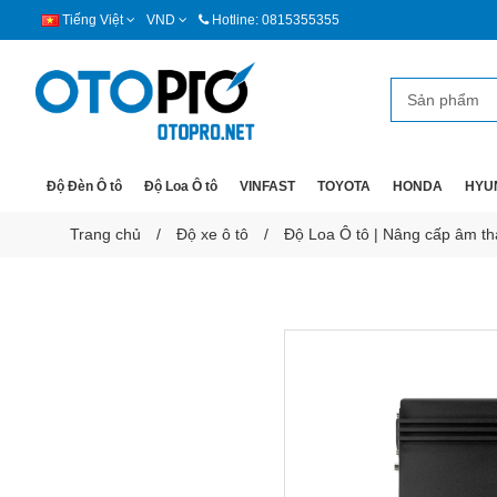
Tiếng Việt
VND
Hotline: 0815355355
Độ Đèn Ô tô
Độ Loa Ô tô
VINFAST
TOYOTA
HONDA
HYU
Trang chủ
Độ xe ô tô
Độ Loa Ô tô | Nâng cấp âm tha