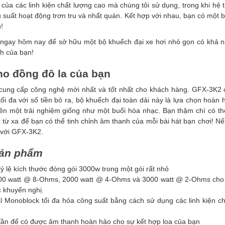
của các linh kiện chất lượng cao mà chúng tôi sử dụng, trong khi hệ t
 suất hoạt động trơn tru và nhất quán. Kết hợp với nhau, bạn có một 
!
ngay hôm nay để sở hữu một bộ khuếch đại xe hơi nhỏ gọn có khả nă
nh của bạn!
ho đồng đô la của bạn
 cung cấp công nghệ mới nhất và tốt nhất cho khách hàng. GFX-3K2
i đa với số tiền bỏ ra, bộ khuếch đại toàn dải này là lựa chọn hoàn h
ên một trải nghiệm giống như một buổi hòa nhạc. Bạn thậm chí có th
từ xa để bạn có thể tinh chỉnh âm thanh của mỗi bài hát bạn chơi! Nế
m với GFX-3K2.
sản phẩm
tỷ lệ kích thước đóng gói 3000w trong một gói rất nhỏ
00 watt @ 8-Ohms, 2000 watt @ 4-Ohms và 3000 watt @ 2-Ohms cho cô
c khuyến nghị.
al Monoblock tối đa hóa công suất bằng cách sử dụng các linh kiện c
 tần để có được âm thanh hoàn hảo cho sự kết hợp loa của bạn