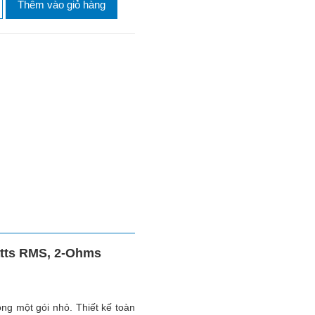
Thêm vào giỏ hàng
atts RMS, 2-Ohms
g một gói nhỏ. Thiết kế toàn