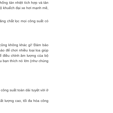
hống tản nhiệt tích hợp và tản
bộ khuếch đại xe hơi mạnh mẽ,
ng chắt lọc mọi công suất có
 cũng không khác gì! Đảm bảo
ảo để chơi nhiều loại loa giúp
ể điều chỉnh âm lượng của bộ
u bạn thích nó lớn (như chúng
ng suất toàn dải tuyệt vời ở
hất lượng cao, tối đa hóa công