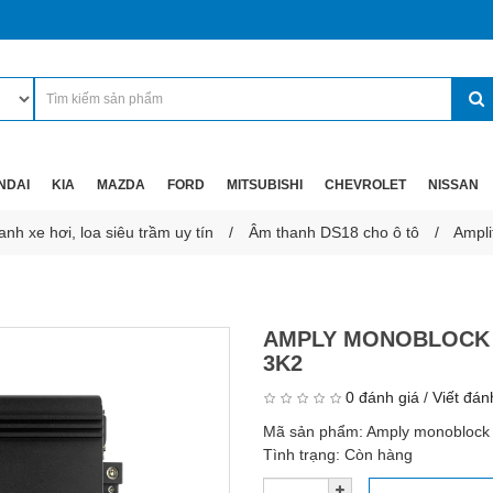
NDAI
KIA
MAZDA
FORD
MITSUBISHI
CHEVROLET
NISSAN
nh xe hơi, loa siêu trầm uy tín
Âm thanh DS18 cho ô tô
Ampli
AMPLY MONOBLOCK 1
3K2
0 đánh giá
/
Viết đán
Mã sản phẩm:
Amply monoblock
Tình trạng:
Còn hàng