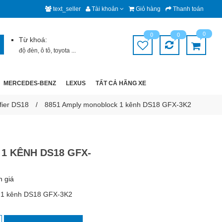
text_seller
Tài khoản
Giỏ hàng
Thanh toán
0
0
0
Từ khoá:
độ đèn
,
ô tô
,
toyota
...
MERCEDES-BENZ
LEXUS
TẤT CẢ HÃNG XE
fier DS18
8851 Amply monoblock 1 kênh DS18 GFX-3K2
 KÊNH DS18 GFX-
h giá
 1 kênh DS18 GFX-3K2