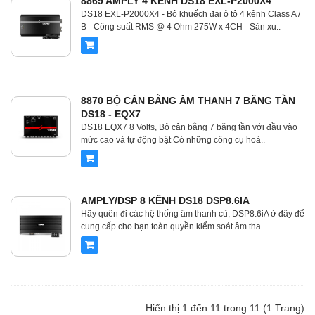
8869 AMPLY 4 KÊNH DS18 EXL-P2000X4
DS18 EXL-P2000X4 - Bộ khuếch đại ô tô 4 kênh Class A /
B - Công suất RMS @ 4 Ohm 275W x 4CH - Sản xu..
8870 BỘ CÂN BẰNG ÂM THANH 7 BĂNG TẦN
DS18 - EQX7
DS18 EQX7 8 Volts, Bộ cân bằng 7 băng tần với đầu vào
mức cao và tự động bật Có những công cụ hoà..
AMPLY/DSP 8 KÊNH DS18 DSP8.6IA
Hãy quên đi các hệ thống âm thanh cũ, DSP8.6iA ở đây để
cung cấp cho bạn toàn quyền kiểm soát âm tha..
Hiển thị 1 đến 11 trong 11 (1 Trang)