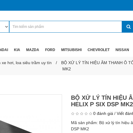
NDAI
KIA
MAZDA
FORD
MITSUBISHI
CHEVROLET
NISSAN
xe hơi, loa siêu trầm uy tín
BỘ XỬ LÝ TÍN HIỆU ÂM THANH Ô TÔ
MK2
BỘ XỬ LÝ TÍN HIỆU 
HELIX P SIX DSP MK2
0 đánh giá
/
Viết đán
Mã sản phẩm:
Bộ xử lý tín hiệu
DSP MK2