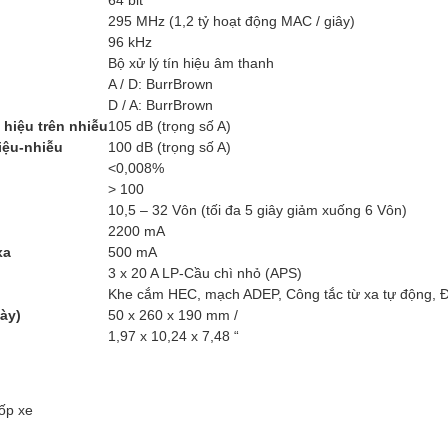
64 bit
295 MHz (1,2 tỷ hoạt động MAC / giây)
96 kHz
Bộ xử lý tín hiệu âm thanh
A / D: BurrBrown
D / A: BurrBrown
n hiệu trên nhiễu
105 dB (trọng số A)
hiệu-nhiễu
100 dB (trọng số A)
<0,008%
> 100
10,5 – 32 Vôn (tối đa 5 giây giảm xuống 6 Vôn)
2200 mA
xa
500 mA
3 x 20 A LP-Cầu chì nhỏ (APS)
Khe cắm HEC, mạch ADEP, Công tắc từ xa tự động, Đ
ày)
50 x 260 x 190 mm /
1,97 x 10,24 x 7,48 “
ốp xe