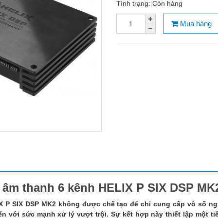
Tình trạng:
Còn hàng
Mua hàng
ệu âm thanh 6 kênh HELIX P SIX DSP MK
X P SIX DSP MK2 không được chế tạo để chỉ cung cấp vô số ng
ến với sức mạnh xử lý vượt trội. Sự kết hợp này thiết lập một t