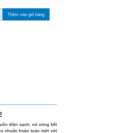
Thêm vào giỏ hàng
2
uồn điện sạch; nó cũng kết
iêu chuẩn hoàn toàn mới với