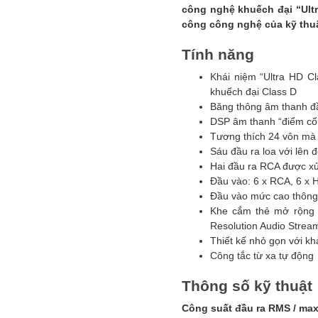
công nghệ khuếch đại “Ult
công công nghệ của kỹ thuậ
Tính năng
Khái niệm “Ultra HD C
khuếch đại Class D
Băng thông âm thanh đầ
DSP âm thanh “điểm cố đ
Tương thích 24 vôn mà k
Sáu đầu ra loa với lên
Hai đầu ra RCA được xử
Đầu vào: 6 x RCA, 6 x 
Đầu vào mức cao thông
Khe cắm thẻ mở rộng 
Resolution Audio Stream
Thiết kế nhỏ gọn với kh
Công tắc từ xa tự động
Thông số kỹ thuật
Công suất đầu ra RMS / max