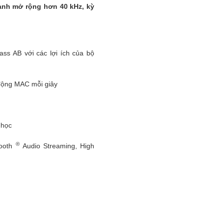
anh mở rộng hơn 40 kHz, kỳ
ss AB với các lợi ích của bộ
 động MAC mỗi giây
 học
®
tooth
Audio Streaming, High