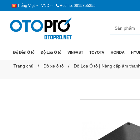
Tiếng Việt
VND
Hotline: 0815355355
Độ Đèn Ô tô
Độ Loa Ô tô
VINFAST
TOYOTA
HONDA
HYU
Trang chủ
Độ xe ô tô
Độ Loa Ô tô | Nâng cấp âm thanh 