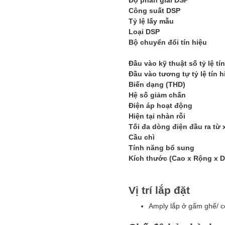
Độ phân giải DSP
Công suất DSP
Tỷ lệ lấy mẫu
Loại DSP
Bộ chuyển đổi tín hiệu
Đầu vào kỹ thuật số tỷ lệ tí
Đầu vào tương tự tỷ lệ tín 
Biến dạng (THD)
Hệ số giảm chấn
Điện áp hoạt động
Hiện tại nhàn rỗi
Tối đa dòng điện đầu ra từ 
Cầu chì
Tính năng bổ sung
Kích thước (Cao x Rộng x D
Vị trí lắp đặt
Amply lắp ở gấm ghế/ c