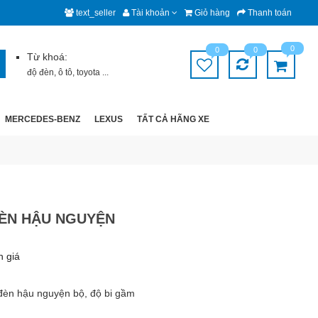
text_seller
Tài khoản
Giỏ hàng
Thanh toán
0
0
0
Từ khoá:
độ đèn
,
ô tô
,
toyota
...
MERCEDES-BENZ
LEXUS
TẤT CẢ HÃNG XE
ĐÈN HẬU NGUYỆN
h giá
 đèn hậu nguyện bộ, độ bi gầm