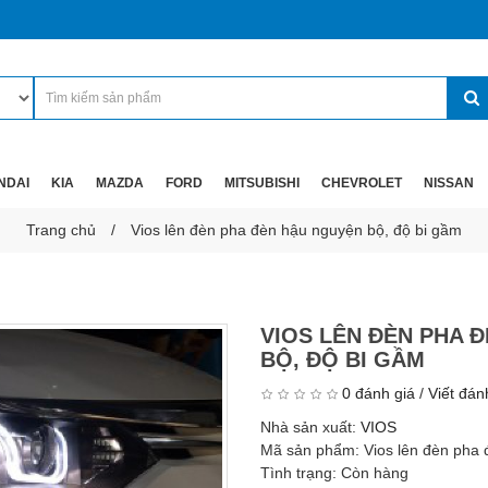
NDAI
KIA
MAZDA
FORD
MITSUBISHI
CHEVROLET
NISSAN
Trang chủ
Vios lên đèn pha đèn hậu nguyện bộ, độ bi gầm
VIOS LÊN ĐÈN PHA 
BỘ, ĐỘ BI GẦM
0 đánh giá
/
Viết đán
Nhà sản xuất:
VIOS
Mã sản phẩm:
Vios lên đèn pha
Tình trạng:
Còn hàng