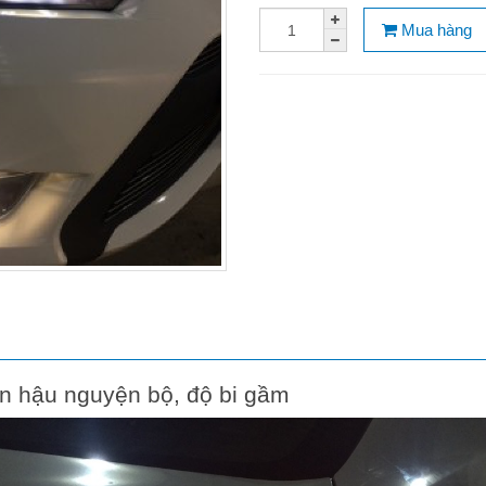
Mua hàng
èn hậu nguyện bộ, độ bi gầm