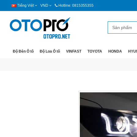
Tiếng Việt
VND
Hotline: 0815355355
Độ Đèn Ô tô
Độ Loa Ô tô
VINFAST
TOYOTA
HONDA
HYU