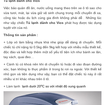
Tủ lạnh dành cho Vios
Việc bảo quản đồ ăn, nước uống mang theo trên xe ô tô sao cho
vừa tươi, mát, lại vừa giữ vệ sinh chung trong mỗi chuyến đi xa,
công tác hoặc du lịch cùng gia đình không phải dễ . Những lúc
như vậy chiếc
Tủ lạnh dành cho Vios
phát huy được tác dụng
tuyệt vời của nó.
Thông tin sản phẩm :
+ Lớp vỏ làm bằng nhựa khá nhẹ giúp dễ dàng di chuyển. Mỗi
chiếc tủ chỉ nặng từ 0.5kg đến 9kg kết hợp với nhiều mẫu thiết kế,
độc đáo và kết hợp thêm một số yếu tố tiện ích như bánh xe lăn,
tay xách, quai đeo…
+ Cánh tủ có khoá nên khi di chuyển tủ hoặc đi vào đoạn đường
xóc, bạn không lo thực phẩm ở trong bị rơi ra ngoài. Với thiết kế
nhỏ gọn và tiện dụng như vậy, bạn có thể đặt chiếc tủ này ở rất
nhiều vị trí khác nhau trên ô tô.
o
+ Làm lạnh
lạnh dưới 20
C so với nhiệt độ xung quanh